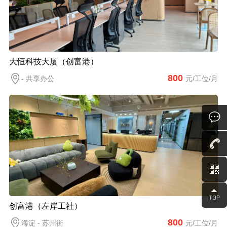
大恒科技大厦（创富港）
800
- 共享办公
元/工位/月
创富港（左岸工社）
800
海淀 - 苏州街
元/工位/月