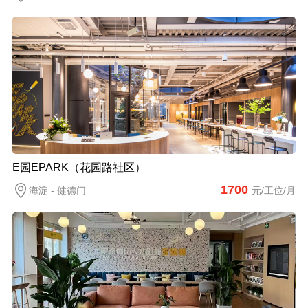
E园EPARK（花园路社区）
1700
海淀 - 健德门
元/工位/月