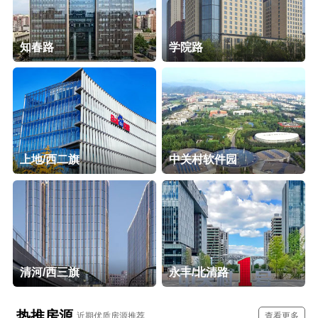
知春路
学院路
上地/西二旗
中关村软件园
清河/西三旗
永丰/北清路
热推房源
近期优质房源推荐
查看更多