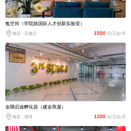
氪空间（学院路国际人才创新实验室）
1500
海淀 - 五道口
元/工位/月
金隅启迪孵化器（建金商厦）
1200
海淀 - 清河
元/工位/月