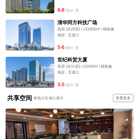
6-8
元/㎡·天
清华同方科技广场
高层 (共28层) / 131900m² / 精装修
海淀 - 五道口
5-6
元/㎡·天
世纪科贸大厦
高层 (共31层) / 12040m² / 精装修
海淀 - 五道口
3-5
元/㎡·天
共享空间
拎包入住省心省力
查看更多