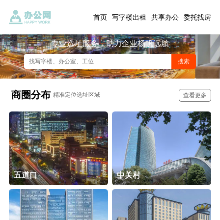
首页
写字楼出租
共享办公
委托找房
专业选址服务，助力企业杨帆远航
商圈分布
精准定位选址区域
查看更多
五道口
中关村