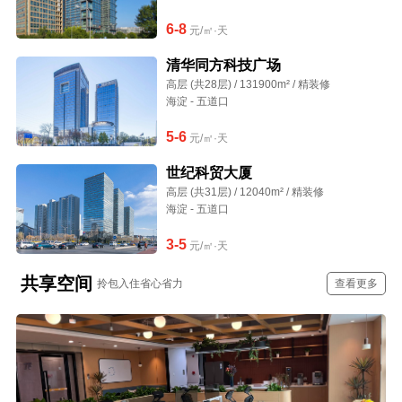
6-8
元/㎡·天
清华同方科技广场
高层 (共28层) / 131900m² / 精装修
海淀 - 五道口
5-6
元/㎡·天
世纪科贸大厦
高层 (共31层) / 12040m² / 精装修
海淀 - 五道口
3-5
元/㎡·天
共享空间
拎包入住省心省力
查看更多