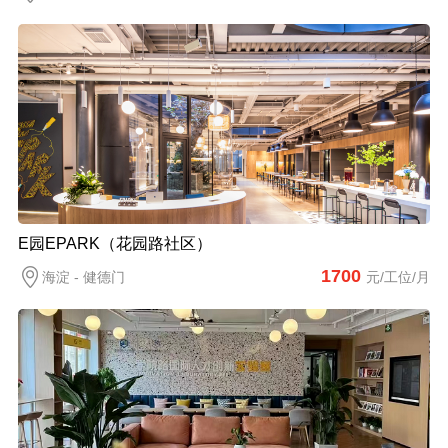
E园EPARK（花园路社区）
1700
海淀 - 健德门
元/工位/月