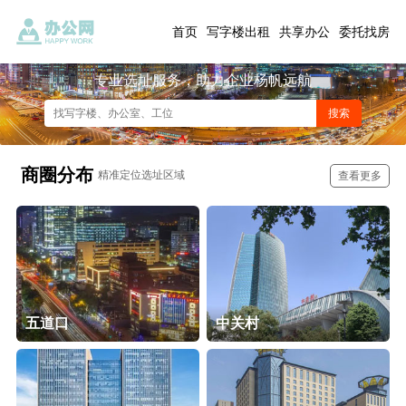
首页
写字楼出租
共享办公
委托找房
专业选址服务，助力企业杨帆远航
商圈分布
精准定位选址区域
查看更多
五道口
中关村