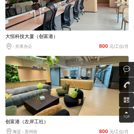
大恒科技大厦（创富港）
800
- 共享办公
元/工位/月
创富港（左岸工社）
800
海淀 - 苏州街
元/工位/月