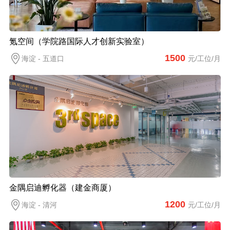
氪空间（学院路国际人才创新实验室）
1500
海淀 - 五道口
元/工位/月
金隅启迪孵化器（建金商厦）
1200
海淀 - 清河
元/工位/月