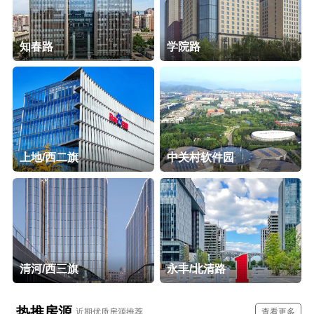
知春路
学院路
上地/西二旗
中关村软件园
清河/西三旗
永丰/北清路
热推房源
近期优质房源推荐
查看更多