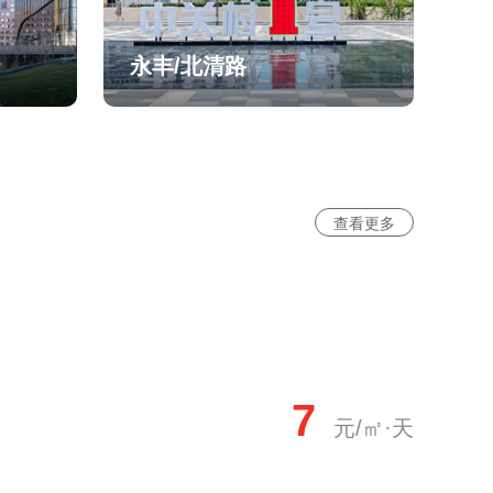
永丰/北清路
查看更多
7
元/㎡·天