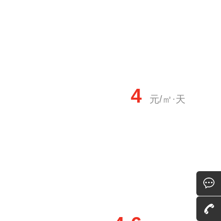
4
元/㎡·天