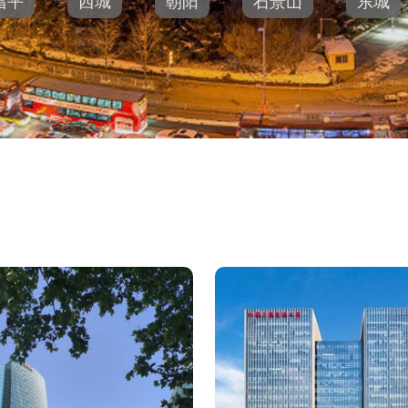
昌平
西城
朝阳
石景山
东城