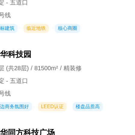
淀 - 五道口
3号线
标建筑
临近地铁
核心商圈
华科技园
 (共28层) / 81500m² / 精装修
淀 - 五道口
3号线
边商务氛围好
LEED认证
楼盘品质高
华同方科技广场