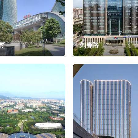
村
知春路