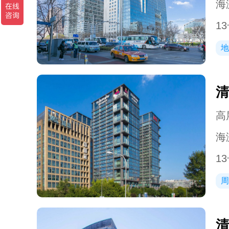
海
1
地
清
高层
海
1
周
清