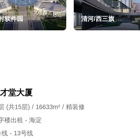
村软件园
清河/西三旗
才堂大厦
 (共15层) / 16633m² / 精装修
字楼出租 - 海淀
号线 - 13号线