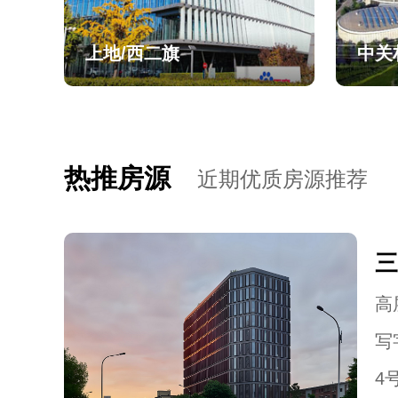
上地/西二旗
中关
热推房源
近期优质房源推荐
三
高层
写
4