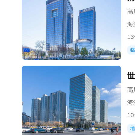
高层
海
13
临
世
高层
海
10
地