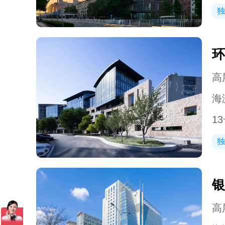
独
环
高层
海
1
独
银
高层