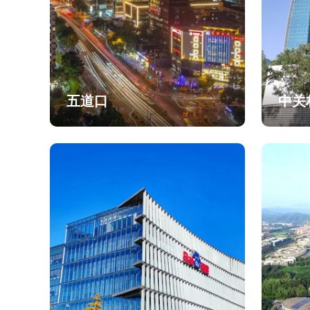
五道口
中关