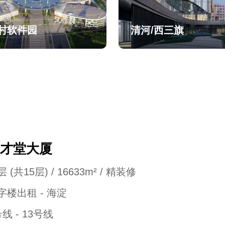
村软件园
清河/西三旗
才堂大厦
 (共15层) / 16633m² / 精装修
字楼出租 - 海淀
号线 - 13号线