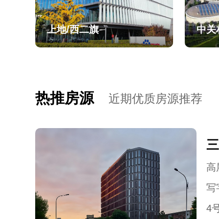
上地/西二旗
中关
热推房源
近期优质房源推荐
三
高层
写
4