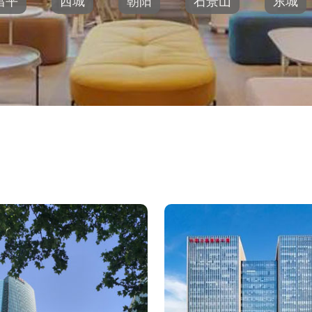
昌平
西城
朝阳
石景山
东城