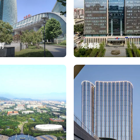
村
知春路