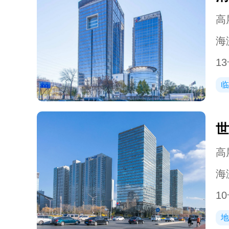
高层
海
13
临
世
高层
海
10
地