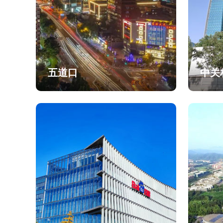
五道口
中关