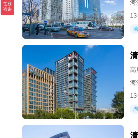
海
1
地
清
高层
海
1
周
清