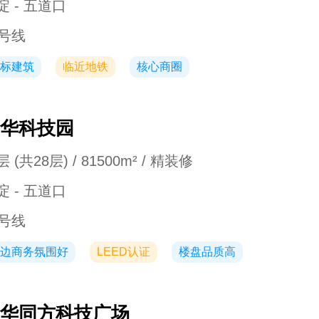
淀 - 五道口
3号线
标建筑
临近地铁
核心商圈
华科技园
 (共28层) / 81500m² / 精装修
淀 - 五道口
3号线
边商务氛围好
LEED认证
楼盘品质高
华同方科技广场