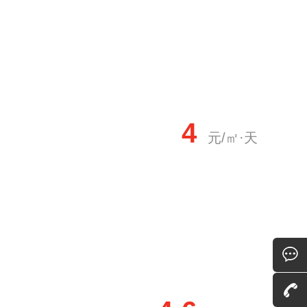
4
元/㎡·天