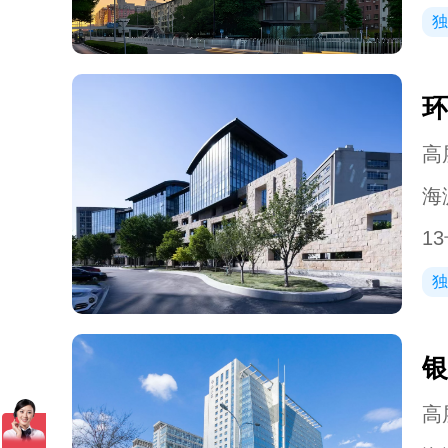
独
环
高层
海
1
独
银
高层