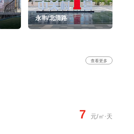
永丰/北清路
查看更多
7
元/㎡·天