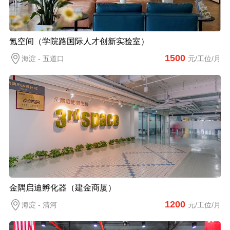
氪空间（学院路国际人才创新实验室）
1500
海淀 - 五道口
元/工位/月
金隅启迪孵化器（建金商厦）
1200
海淀 - 清河
元/工位/月