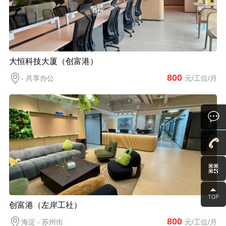
大恒科技大厦（创富港）
800
- 共享办公
元/工位/月
创富港（左岸工社）
800
海淀 - 苏州街
元/工位/月