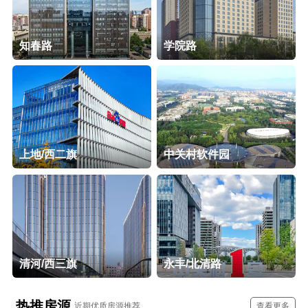
知春路
学院路
上地/西二旗
中关村软件园
清河/西三旗
永丰/北清路
热推房源
近期优质房源推荐
查看更多