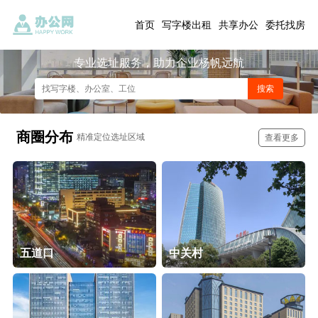
首页
写字楼出租
共享办公
委托找房
专业选址服务，助力企业杨帆远航
商圈分布
精准定位选址区域
查看更多
五道口
中关村