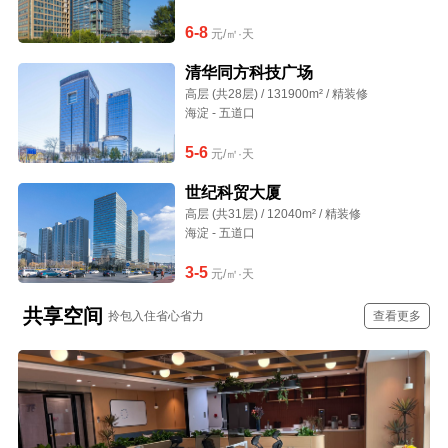
6-8
元/㎡·天
清华同方科技广场
高层 (共28层) / 131900m² / 精装修
海淀 - 五道口
5-6
元/㎡·天
世纪科贸大厦
高层 (共31层) / 12040m² / 精装修
海淀 - 五道口
3-5
元/㎡·天
共享空间
拎包入住省心省力
查看更多