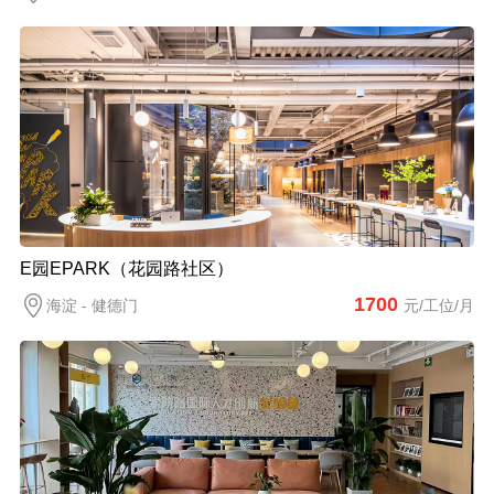
E园EPARK（花园路社区）
1700
海淀 - 健德门
元/工位/月