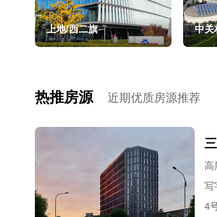
上地/西二旗
中关
热推房源
近期优质房源推荐
三
高层
写
4