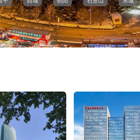
昌平
西城
朝阳
石景山
东城