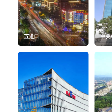
五道口
中关