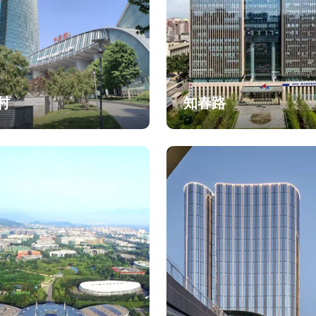
村
知春路