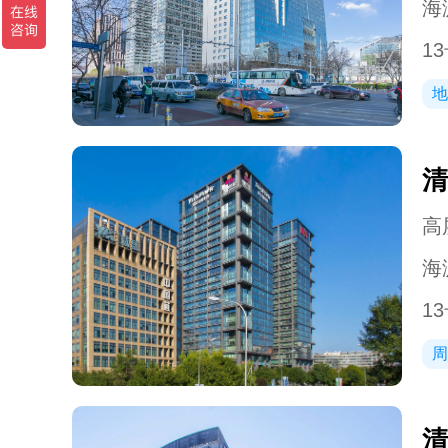
海
1
地
清
高层
海
1
周
清