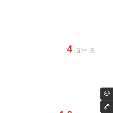
4
元/㎡·天