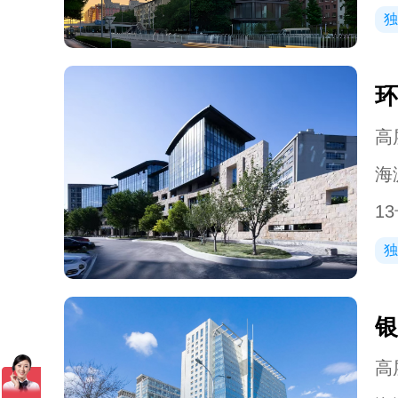
独
环
高层
海
1
独
银
高层