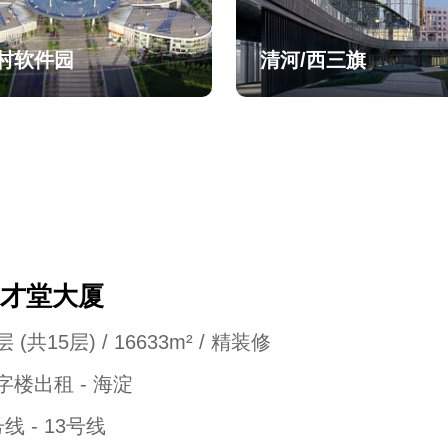
村软件园
清河/西三旗
才堂大厦
 (共15层) / 16633m² / 精装修
字楼出租 - 海淀
号线 - 13号线