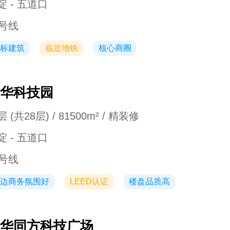
淀 - 五道口
3号线
标建筑
临近地铁
核心商圈
华科技园
 (共28层) / 81500m² / 精装修
淀 - 五道口
3号线
边商务氛围好
LEED认证
楼盘品质高
华同方科技广场