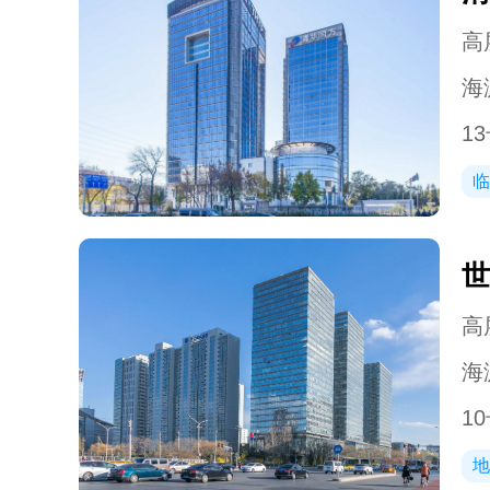
高层
海
13
临
世
高层
海
10
地