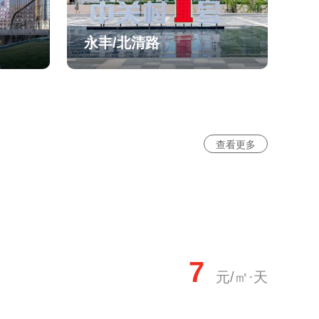
永丰/北清路
查看更多
7
元/㎡·天