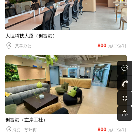
大恒科技大厦（创富港）
800
- 共享办公
元/工位/月
创富港（左岸工社）
800
海淀 - 苏州街
元/工位/月