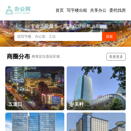
首页
写字楼出租
共享办公
委托找房
专业选址服务，助力企业杨帆远航
商圈分布
精准定位选址区域
查看更多
五道口
中关村