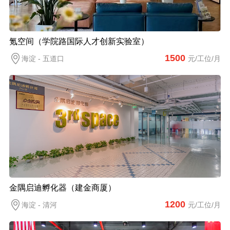
氪空间（学院路国际人才创新实验室）
1500
海淀 - 五道口
元/工位/月
金隅启迪孵化器（建金商厦）
1200
海淀 - 清河
元/工位/月