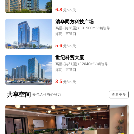
6-8
元/㎡·天
清华同方科技广场
高层 (共28层) / 131900m² / 精装修
海淀 - 五道口
5-6
元/㎡·天
世纪科贸大厦
高层 (共31层) / 12040m² / 精装修
海淀 - 五道口
3-5
元/㎡·天
共享空间
拎包入住省心省力
查看更多