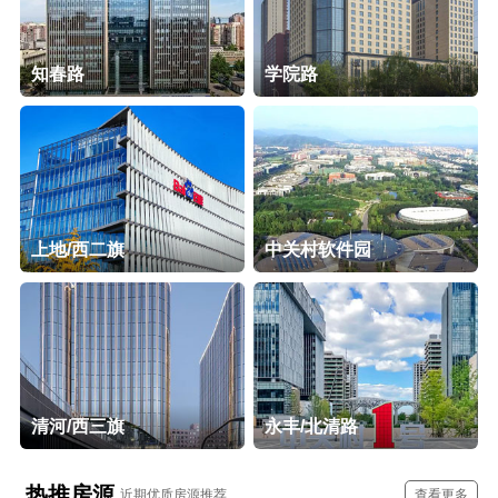
知春路
学院路
上地/西二旗
中关村软件园
清河/西三旗
永丰/北清路
热推房源
近期优质房源推荐
查看更多