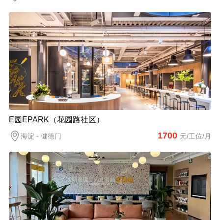
E园EPARK（花园路社区）
1700
海淀 - 健德门
元/工位/月