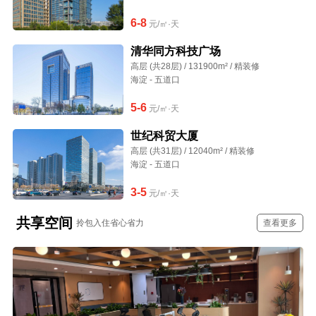
6-8
元/㎡·天
清华同方科技广场
高层 (共28层) / 131900m² / 精装修
海淀 - 五道口
5-6
元/㎡·天
世纪科贸大厦
高层 (共31层) / 12040m² / 精装修
海淀 - 五道口
3-5
元/㎡·天
共享空间
拎包入住省心省力
查看更多