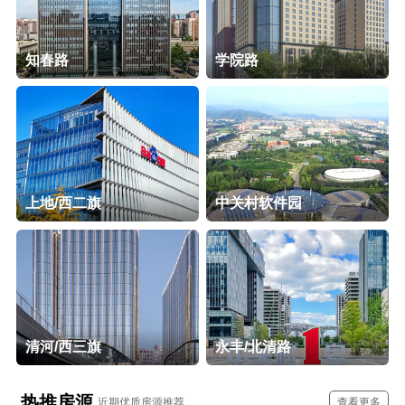
知春路
学院路
上地/西二旗
中关村软件园
清河/西三旗
永丰/北清路
热推房源
近期优质房源推荐
查看更多