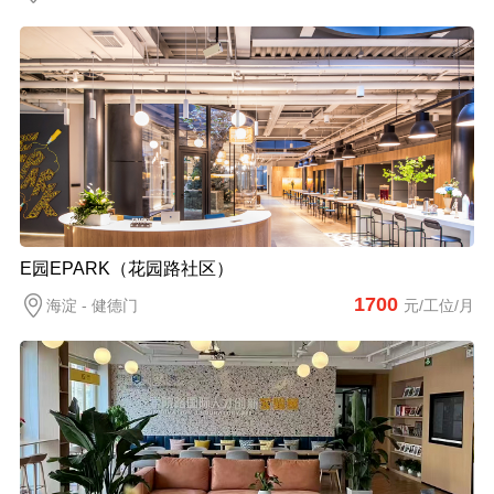
E园EPARK（花园路社区）
1700
海淀 - 健德门
元/工位/月