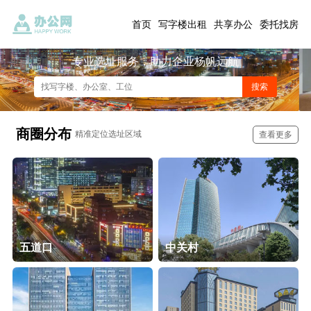
首页
写字楼出租
共享办公
委托找房
专业选址服务，助力企业杨帆远航
商圈分布
精准定位选址区域
查看更多
五道口
中关村