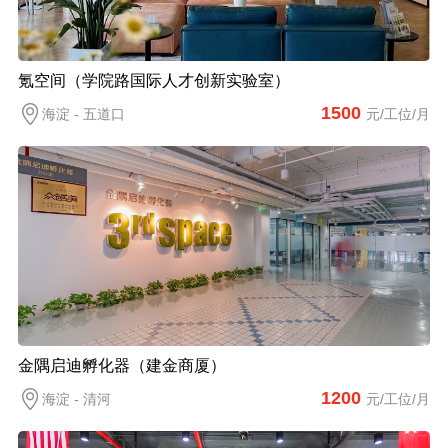
氪空间（学院路国际人才创新实验室）
1500
海淀 - 五道口
元/工位/月
金隅启迪孵化器（建金商厦）
1200
海淀 - 清河
元/工位/月