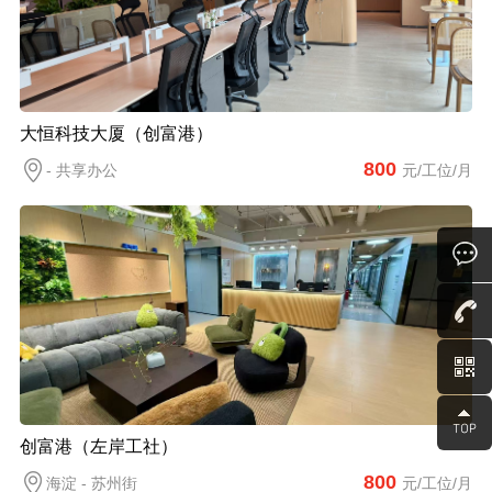
大恒科技大厦（创富港）
800
- 共享办公
元/工位/月
创富港（左岸工社）
800
海淀 - 苏州街
元/工位/月