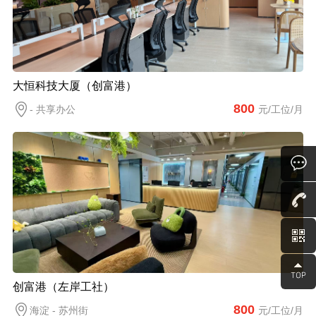
大恒科技大厦（创富港）
800
- 共享办公
元/工位/月
创富港（左岸工社）
800
海淀 - 苏州街
元/工位/月