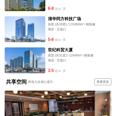
6-8
元/㎡·天
清华同方科技广场
高层 (共28层) / 131900m² / 精装修
海淀 - 五道口
5-6
元/㎡·天
世纪科贸大厦
高层 (共31层) / 12040m² / 精装修
海淀 - 五道口
3-5
元/㎡·天
共享空间
拎包入住省心省力
查看更多