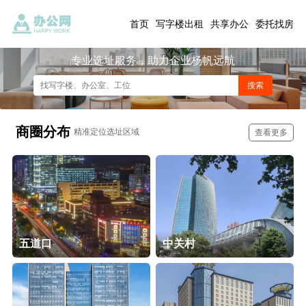
首页
写字楼出租
共享办公
委托找房
专业选址服务，助力企业杨帆远航
商圈分布
精准定位选址区域
查看更多
五道口
中关村