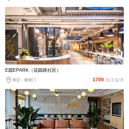
E园EPARK（花园路社区）
1700
海淀 - 健德门
元/工位/月