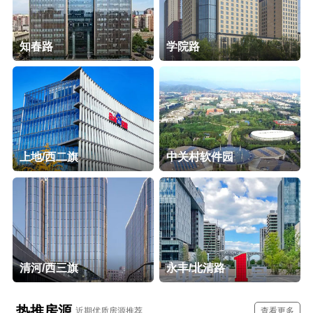
知春路
学院路
上地/西二旗
中关村软件园
清河/西三旗
永丰/北清路
热推房源
近期优质房源推荐
查看更多