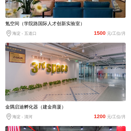
氪空间（学院路国际人才创新实验室）
1500
海淀 - 五道口
元/工位/月
金隅启迪孵化器（建金商厦）
1200
海淀 - 清河
元/工位/月