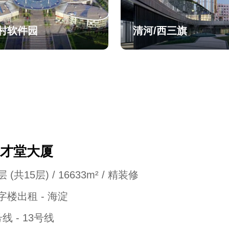
村软件园
清河/西三旗
才堂大厦
 (共15层) / 16633m² / 精装修
字楼出租 - 海淀
号线 - 13号线