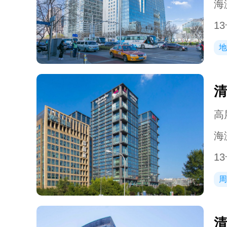
海
1
地
清
高层
海
1
周
清