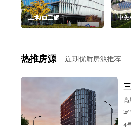
上地/西二旗
中关
热推房源
近期优质房源推荐
三
高层
写
4