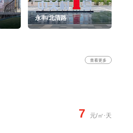
永丰/北清路
查看更多
7
元/㎡·天