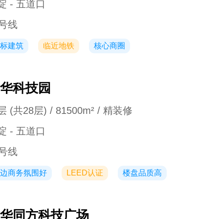
淀 - 五道口
3号线
标建筑
临近地铁
核心商圈
华科技园
 (共28层) / 81500m² / 精装修
淀 - 五道口
3号线
边商务氛围好
LEED认证
楼盘品质高
华同方科技广场