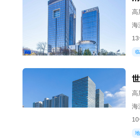
高层
海
13
临
世
高层
海
10
地