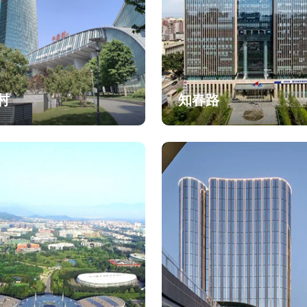
村
知春路