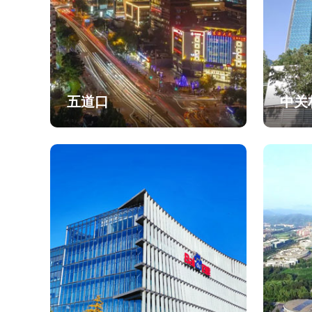
五道口
中关