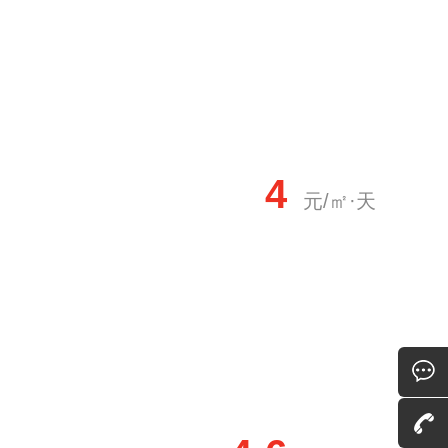
4
元/㎡·天