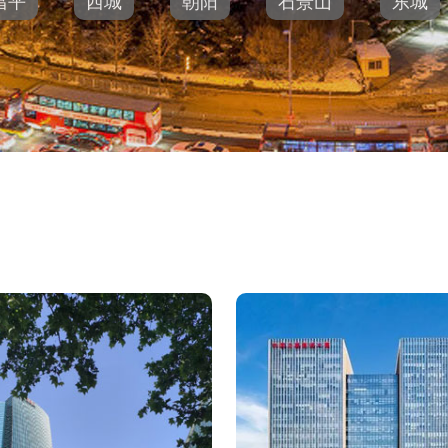
昌平
西城
朝阳
石景山
东城