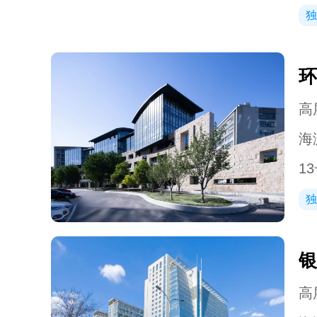
独
环
高层
海
1
独
银
高层