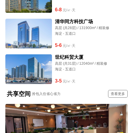
6-8
元/㎡·天
清华同方科技广场
高层 (共28层) / 131900m² / 精装修
海淀 - 五道口
5-6
元/㎡·天
世纪科贸大厦
高层 (共31层) / 12040m² / 精装修
海淀 - 五道口
3-5
元/㎡·天
共享空间
拎包入住省心省力
查看更多