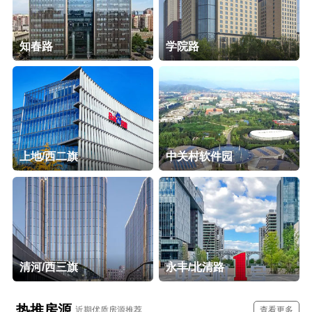
知春路
学院路
上地/西二旗
中关村软件园
清河/西三旗
永丰/北清路
热推房源
近期优质房源推荐
查看更多