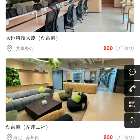
大恒科技大厦（创富港）
800
- 共享办公
元/工位/月
创富港（左岸工社）
800
海淀 - 苏州街
元/工位/月