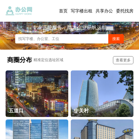
首页
写字楼出租
共享办公
委托找房
专业选址服务，助力企业杨帆远航
商圈分布
精准定位选址区域
查看更多
五道口
中关村