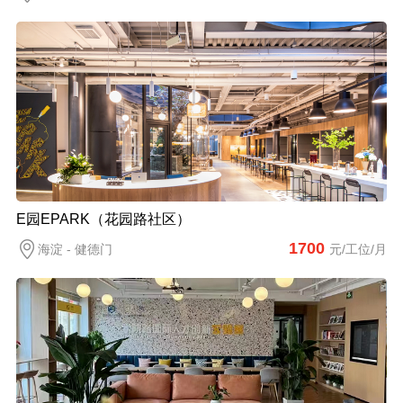
E园EPARK（花园路社区）
1700
海淀 - 健德门
元/工位/月