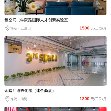
氪空间（学院路国际人才创新实验室）
1500
海淀 - 五道口
元/工位/月
金隅启迪孵化器（建金商厦）
1200
海淀 - 清河
元/工位/月