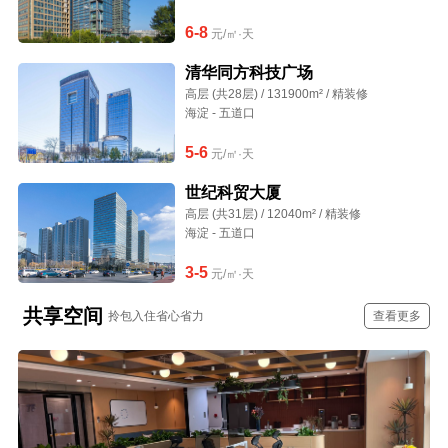
6-8
元/㎡·天
清华同方科技广场
高层 (共28层) / 131900m² / 精装修
海淀 - 五道口
5-6
元/㎡·天
世纪科贸大厦
高层 (共31层) / 12040m² / 精装修
海淀 - 五道口
3-5
元/㎡·天
共享空间
拎包入住省心省力
查看更多