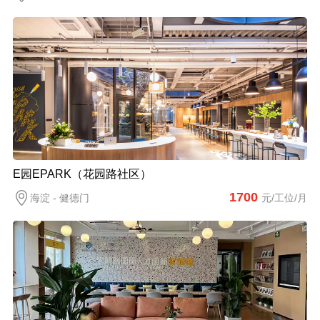
E园EPARK（花园路社区）
1700
海淀 - 健德门
元/工位/月