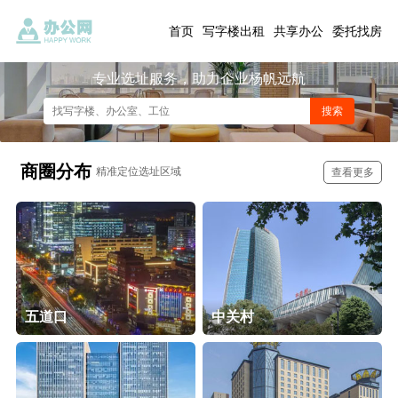
首页
写字楼出租
共享办公
委托找房
专业选址服务，助力企业杨帆远航
商圈分布
精准定位选址区域
查看更多
五道口
中关村