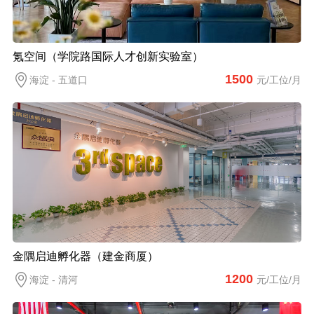
氪空间（学院路国际人才创新实验室）
1500
海淀 - 五道口
元/工位/月
金隅启迪孵化器（建金商厦）
1200
海淀 - 清河
元/工位/月