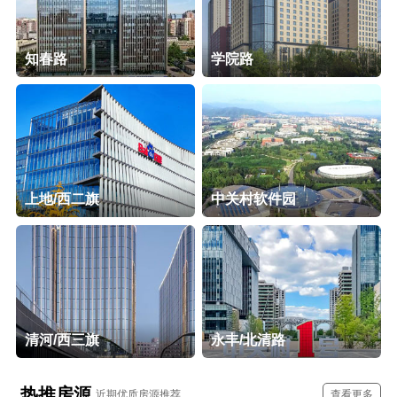
知春路
学院路
上地/西二旗
中关村软件园
清河/西三旗
永丰/北清路
热推房源
近期优质房源推荐
查看更多