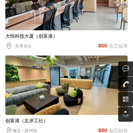
大恒科技大厦（创富港）
800
- 共享办公
元/工位/月
创富港（左岸工社）
800
海淀 - 苏州街
元/工位/月