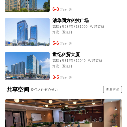
6-8
元/㎡·天
清华同方科技广场
高层 (共28层) / 131900m² / 精装修
海淀 - 五道口
5-6
元/㎡·天
世纪科贸大厦
高层 (共31层) / 12040m² / 精装修
海淀 - 五道口
3-5
元/㎡·天
共享空间
拎包入住省心省力
查看更多