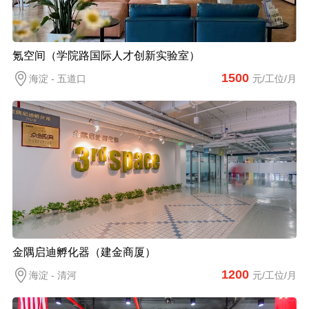
氪空间（学院路国际人才创新实验室）
1500
海淀 - 五道口
元/工位/月
金隅启迪孵化器（建金商厦）
1200
海淀 - 清河
元/工位/月