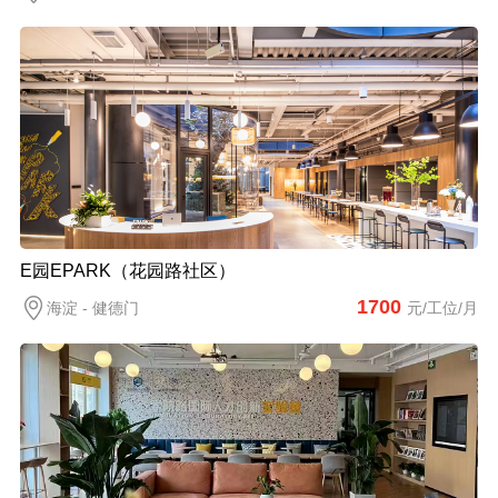
E园EPARK（花园路社区）
1700
海淀 - 健德门
元/工位/月