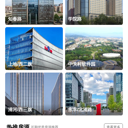
知春路
学院路
上地/西二旗
中关村软件园
清河/西三旗
永丰/北清路
热推房源
近期优质房源推荐
查看更多