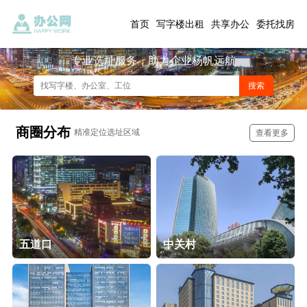
首页
写字楼出租
共享办公
委托找房
专业选址服务，助力企业杨帆远航
商圈分布
精准定位选址区域
查看更多
五道口
中关村