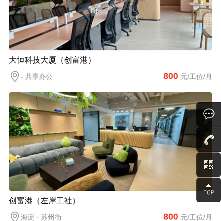
大恒科技大厦（创富港）
800
- 共享办公
元/工位/月
创富港（左岸工社）
800
海淀 - 苏州街
元/工位/月