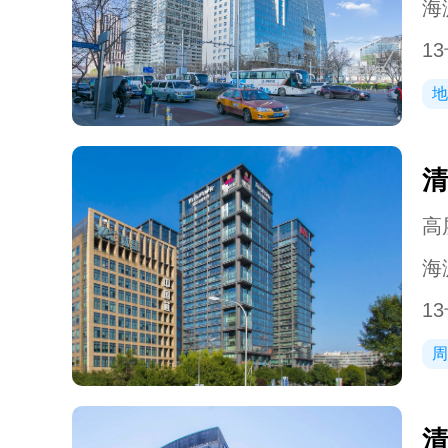
海
1
地
清
高层
海
1
周
清