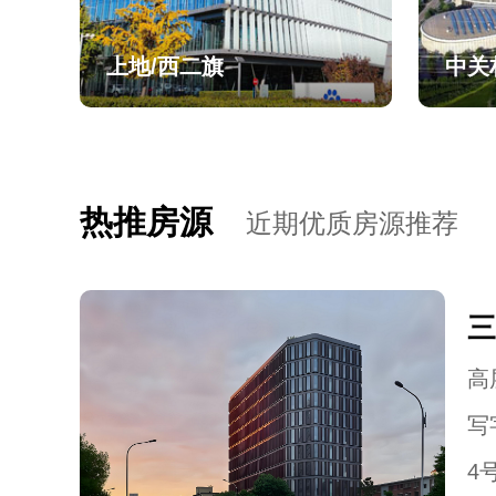
上地/西二旗
中关
热推房源
近期优质房源推荐
三
高层
写
4