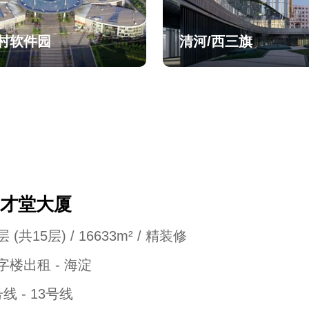
村软件园
清河/西三旗
才堂大厦
 (共15层) / 16633m² / 精装修
字楼出租 - 海淀
号线 - 13号线