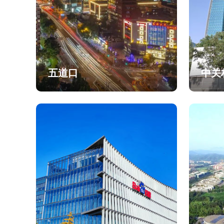
五道口
中关