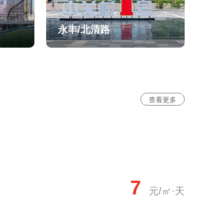
永丰/北清路
查看更多
7
元/㎡·天