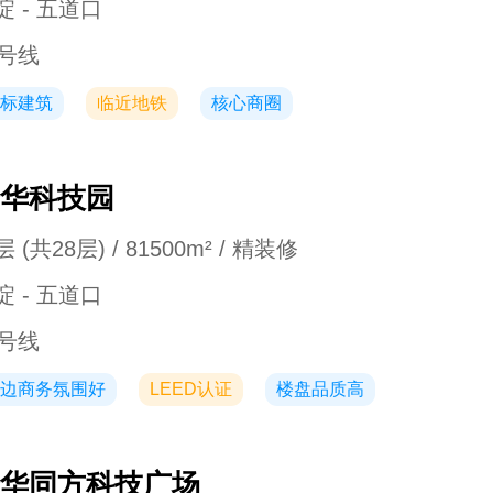
淀 - 五道口
3号线
标建筑
临近地铁
核心商圈
华科技园
 (共28层) / 81500m² / 精装修
淀 - 五道口
3号线
边商务氛围好
LEED认证
楼盘品质高
华同方科技广场