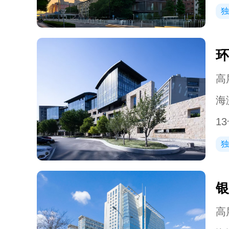
独
环
高层
海
1
独
银
高层