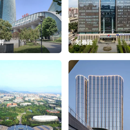
村
知春路