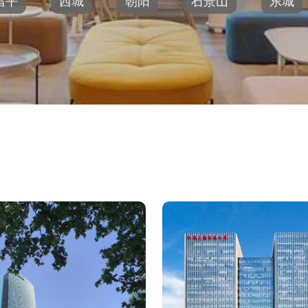
昌平
西城
朝阳
石景山
东城