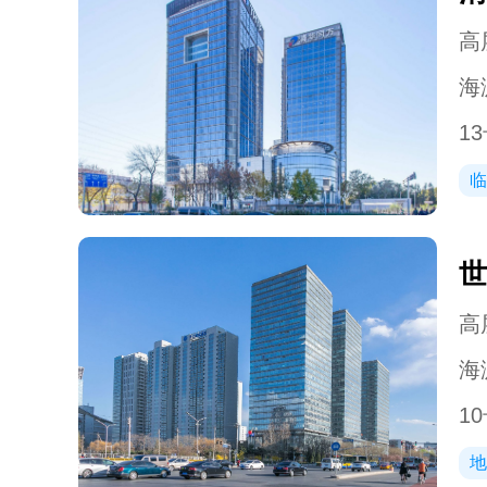
高层
海
13
临
世
高层
海
10
地