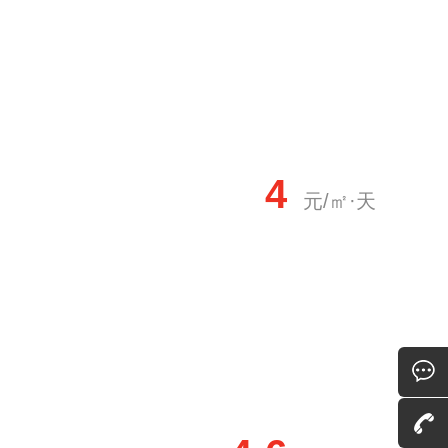
4
元/㎡·天