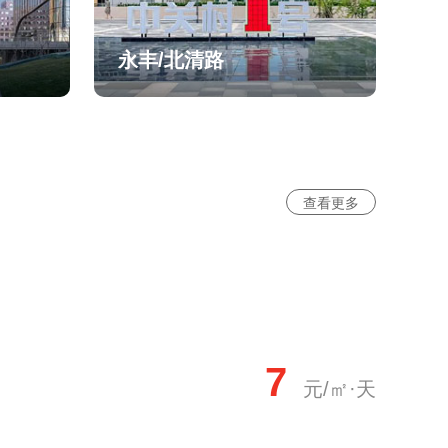
永丰/北清路
查看更多
7
元/㎡·天