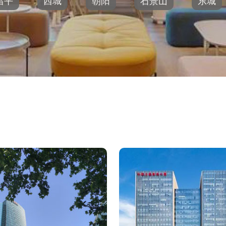
昌平
西城
朝阳
石景山
东城