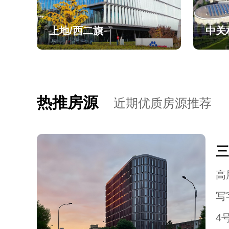
上地/西二旗
中关
热推房源
近期优质房源推荐
三
高层
写
4