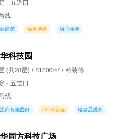
淀 - 五道口
3号线
标建筑
临近地铁
核心商圈
华科技园
 (共28层) / 81500m² / 精装修
淀 - 五道口
3号线
边商务氛围好
LEED认证
楼盘品质高
华同方科技广场