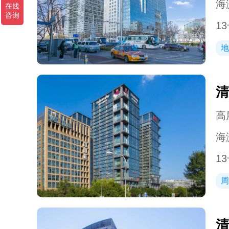
海
1
地
清
高层
海
1
周
清