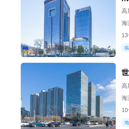
高层
海
13
临
世
高层
海
10
地