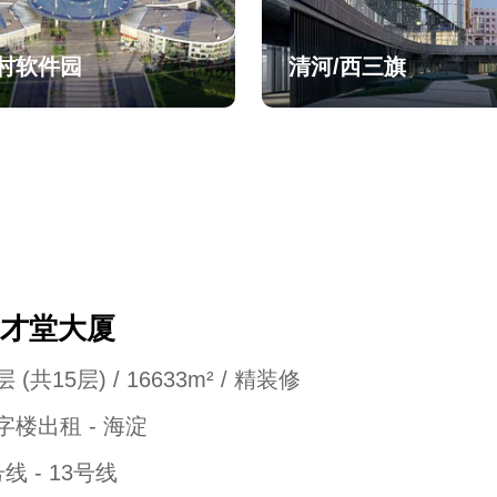
村软件园
清河/西三旗
才堂大厦
 (共15层) / 16633m² / 精装修
字楼出租 - 海淀
号线 - 13号线