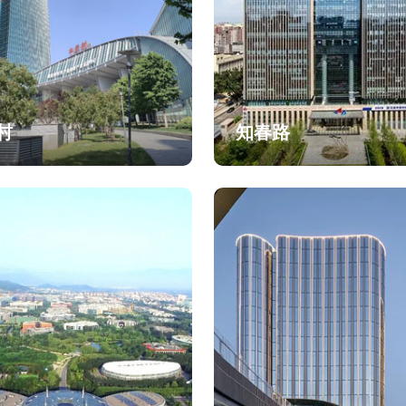
村
知春路