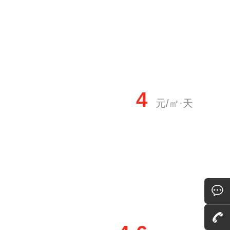
4
元/㎡·天