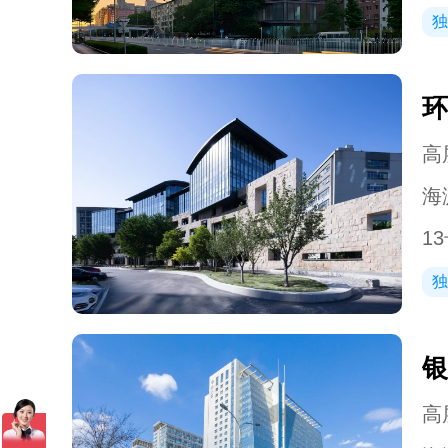
独
环
高层
海
1
独
银
高层