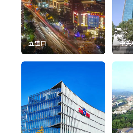
五道口
中关