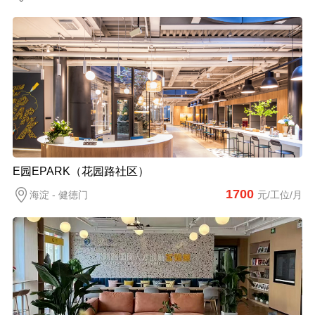
E园EPARK（花园路社区）
1700
海淀 - 健德门
元/工位/月