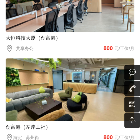
大恒科技大厦（创富港）
800
- 共享办公
元/工位/月
创富港（左岸工社）
800
海淀 - 苏州街
元/工位/月