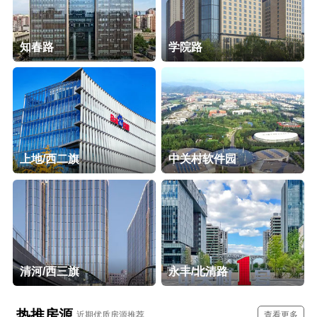
知春路
学院路
上地/西二旗
中关村软件园
清河/西三旗
永丰/北清路
热推房源
近期优质房源推荐
查看更多