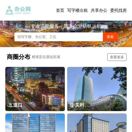
首页
写字楼出租
共享办公
委托找房
专业选址服务，助力企业杨帆远航
商圈分布
精准定位选址区域
查看更多
五道口
中关村