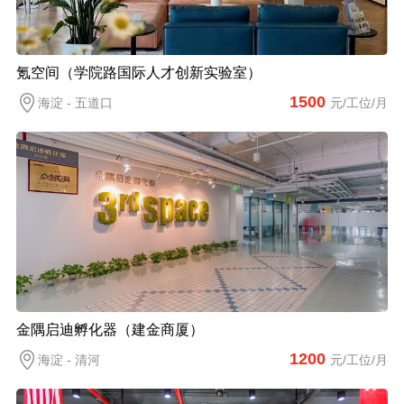
氪空间（学院路国际人才创新实验室）
1500
海淀 - 五道口
元/工位/月
金隅启迪孵化器（建金商厦）
1200
海淀 - 清河
元/工位/月