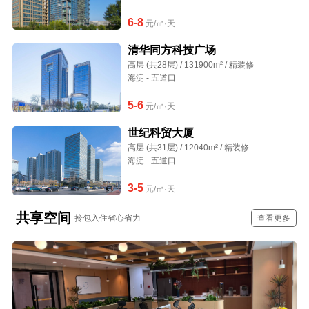
6-8
元/㎡·天
清华同方科技广场
高层 (共28层) / 131900m² / 精装修
海淀 - 五道口
5-6
元/㎡·天
世纪科贸大厦
高层 (共31层) / 12040m² / 精装修
海淀 - 五道口
3-5
元/㎡·天
共享空间
拎包入住省心省力
查看更多