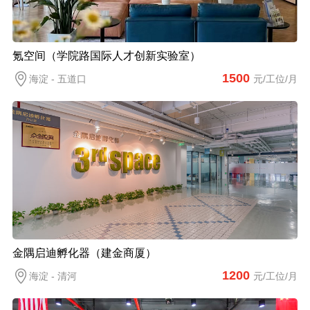
氪空间（学院路国际人才创新实验室）
1500
海淀 - 五道口
元/工位/月
金隅启迪孵化器（建金商厦）
1200
海淀 - 清河
元/工位/月