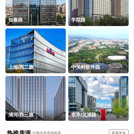
知春路
学院路
上地/西二旗
中关村软件园
清河/西三旗
永丰/北清路
热推房源
近期优质房源推荐
查看更多