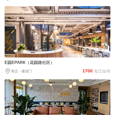
E园EPARK（花园路社区）
1700
海淀 - 健德门
元/工位/月