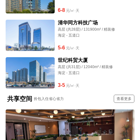
6-8
元/㎡·天
清华同方科技广场
高层 (共28层) / 131900m² / 精装修
海淀 - 五道口
5-6
元/㎡·天
世纪科贸大厦
高层 (共31层) / 12040m² / 精装修
海淀 - 五道口
3-5
元/㎡·天
共享空间
拎包入住省心省力
查看更多