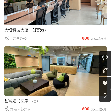
大恒科技大厦（创富港）
800
- 共享办公
元/工位/月
创富港（左岸工社）
800
海淀 - 苏州街
元/工位/月