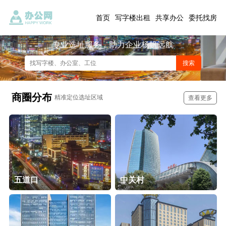
首页
写字楼出租
共享办公
委托找房
专业选址服务，助力企业杨帆远航
商圈分布
精准定位选址区域
查看更多
五道口
中关村