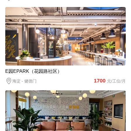
E园EPARK（花园路社区）
1700
海淀 - 健德门
元/工位/月