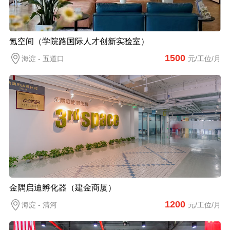
氪空间（学院路国际人才创新实验室）
1500
海淀 - 五道口
元/工位/月
金隅启迪孵化器（建金商厦）
1200
海淀 - 清河
元/工位/月