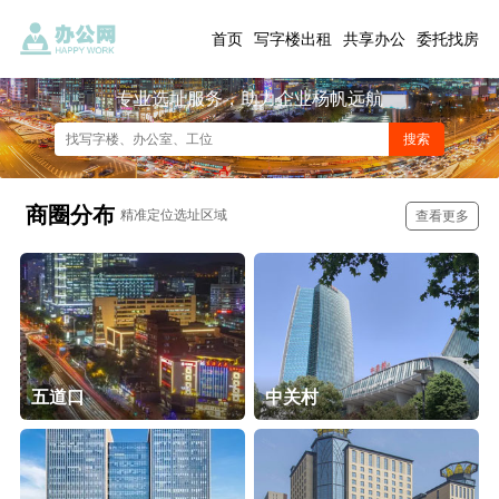
首页
写字楼出租
共享办公
委托找房
专业选址服务，助力企业杨帆远航
商圈分布
精准定位选址区域
查看更多
五道口
中关村