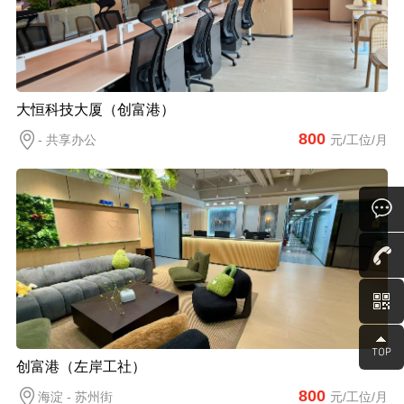
大恒科技大厦（创富港）
800
- 共享办公
元/工位/月
创富港（左岸工社）
800
海淀 - 苏州街
元/工位/月