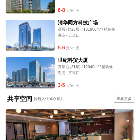
6-8
元/㎡·天
清华同方科技广场
高层 (共28层) / 131900m² / 精装修
海淀 - 五道口
5-6
元/㎡·天
世纪科贸大厦
高层 (共31层) / 12040m² / 精装修
海淀 - 五道口
3-5
元/㎡·天
共享空间
拎包入住省心省力
查看更多