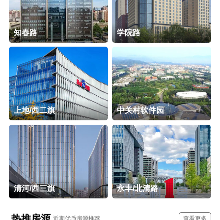
知春路
学院路
上地/西二旗
中关村软件园
清河/西三旗
永丰/北清路
热推房源
近期优质房源推荐
查看更多