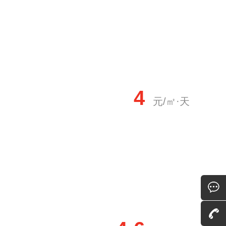
4
元/㎡·天