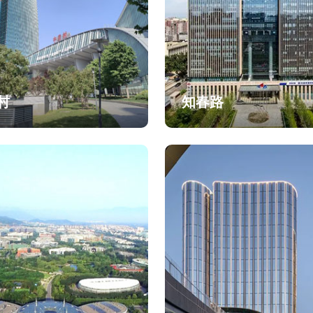
村
知春路