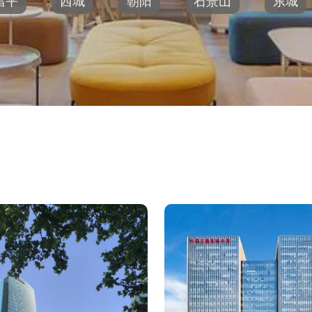
昌平
西城
朝阳
石景山
东城