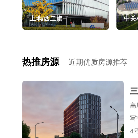
上地/西二旗
中关
热推房源
近期优质房源推荐
三
高层
写
4