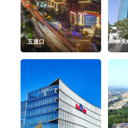
五道口
中关