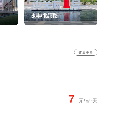
永丰/北清路
查看更多
7
元/㎡·天