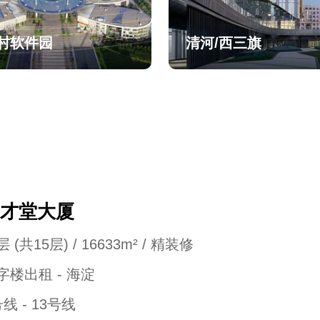
村软件园
清河/西三旗
才堂大厦
 (共15层) / 16633m² / 精装修
字楼出租 - 海淀
号线 - 13号线