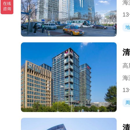
海
1
地
清
高层
海
1
周
清