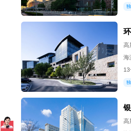
独
环
高层
海
1
独
银
高层