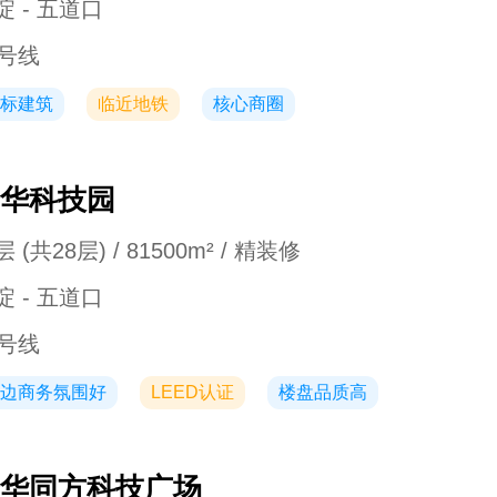
淀 - 五道口
3号线
标建筑
临近地铁
核心商圈
华科技园
 (共28层) / 81500m² / 精装修
淀 - 五道口
3号线
边商务氛围好
LEED认证
楼盘品质高
华同方科技广场