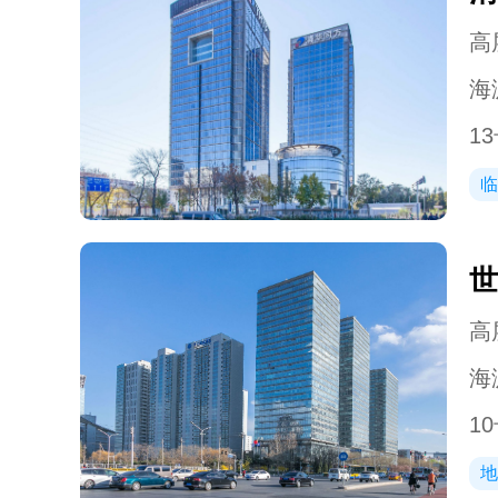
高层
海
13
临
世
高层
海
10
地