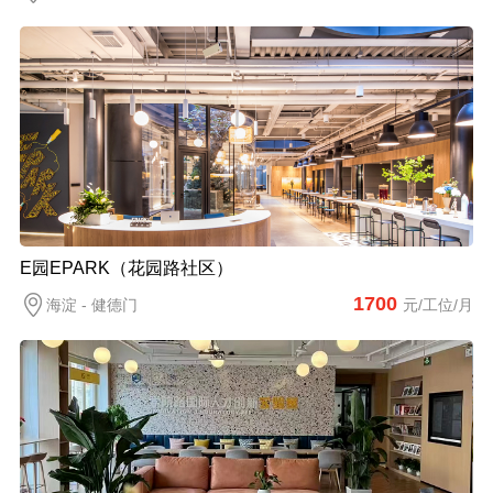
E园EPARK（花园路社区）
1700
海淀 - 健德门
元/工位/月