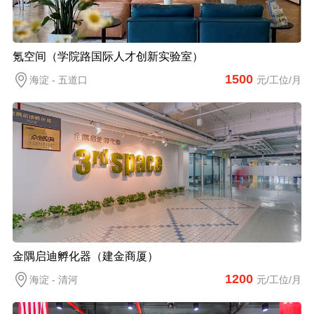
氪空间（学院路国际人才创新实验室）
1500
海淀 - 五道口
元/工位/月
金隅启迪孵化器（建金商厦）
1200
海淀 - 清河
元/工位/月