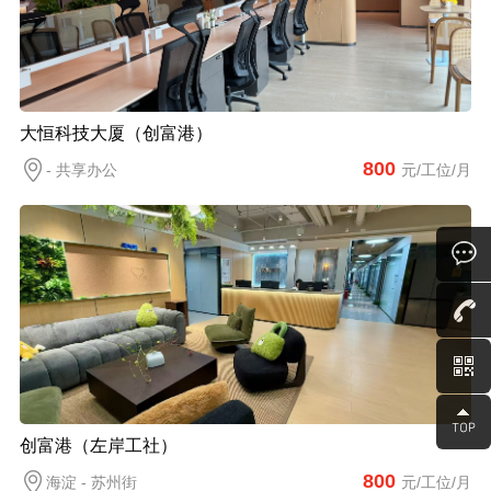
大恒科技大厦（创富港）
800
- 共享办公
元/工位/月
创富港（左岸工社）
800
海淀 - 苏州街
元/工位/月