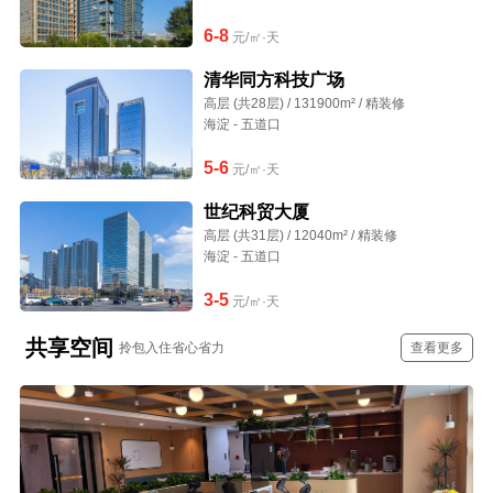
6-8
元/㎡·天
清华同方科技广场
高层 (共28层) / 131900m² / 精装修
海淀 - 五道口
5-6
元/㎡·天
世纪科贸大厦
高层 (共31层) / 12040m² / 精装修
海淀 - 五道口
3-5
元/㎡·天
共享空间
拎包入住省心省力
查看更多