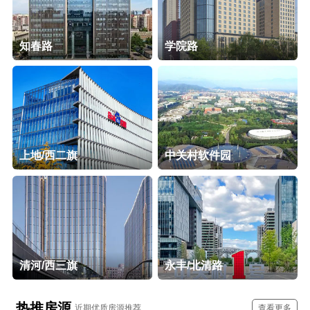
知春路
学院路
上地/西二旗
中关村软件园
清河/西三旗
永丰/北清路
热推房源
近期优质房源推荐
查看更多