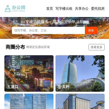
首页
写字楼出租
共享办公
委托找房
专业选址服务，助力企业杨帆远航
商圈分布
精准定位选址区域
查看更多
五道口
中关村