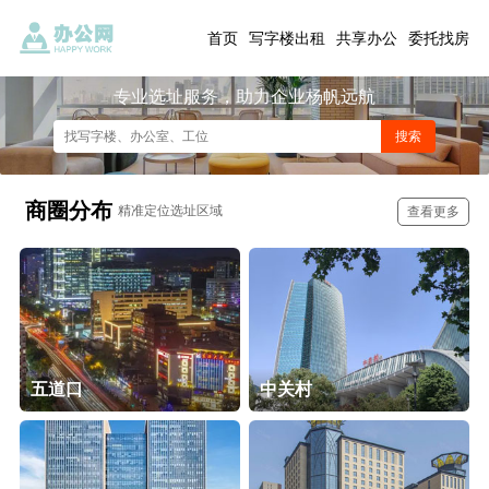
首页
写字楼出租
共享办公
委托找房
专业选址服务，助力企业杨帆远航
商圈分布
精准定位选址区域
查看更多
五道口
中关村