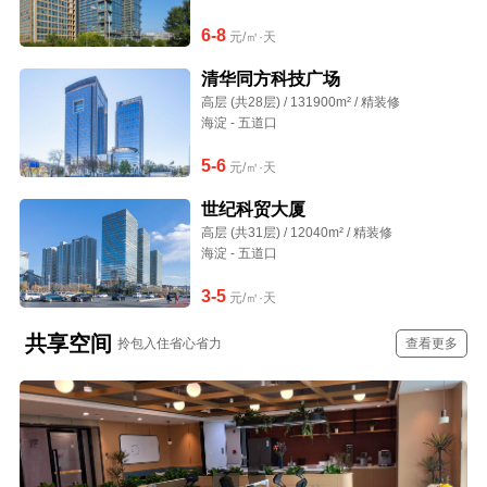
6-8
元/㎡·天
清华同方科技广场
高层 (共28层) / 131900m² / 精装修
海淀 - 五道口
5-6
元/㎡·天
世纪科贸大厦
高层 (共31层) / 12040m² / 精装修
海淀 - 五道口
3-5
元/㎡·天
共享空间
拎包入住省心省力
查看更多