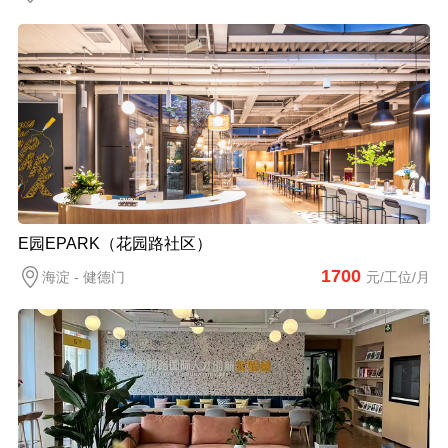
E园EPARK（花园路社区）
1700
海淀 - 健德门
元/工位/月