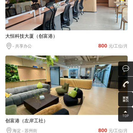
大恒科技大厦（创富港）
800
- 共享办公
元/工位/月
创富港（左岸工社）
800
海淀 - 苏州街
元/工位/月