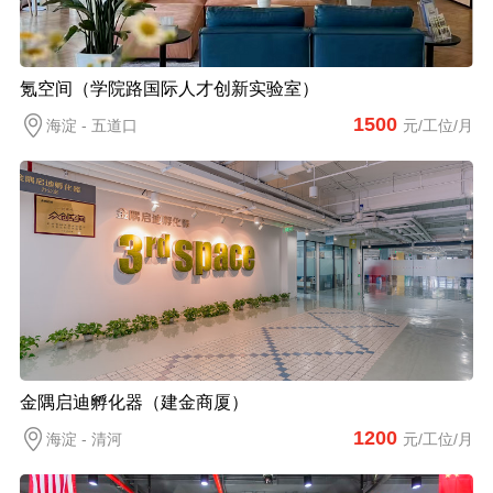
氪空间（学院路国际人才创新实验室）
1500
海淀 - 五道口
元/工位/月
金隅启迪孵化器（建金商厦）
1200
海淀 - 清河
元/工位/月