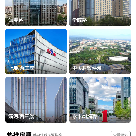
知春路
学院路
上地/西二旗
中关村软件园
清河/西三旗
永丰/北清路
热推房源
近期优质房源推荐
查看更多