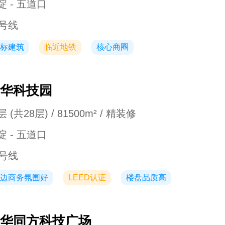
淀 - 五道口
3号线
标建筑
临近地铁
核心商圈
华科技园
 (共28层) / 81500m² / 精装修
淀 - 五道口
3号线
边商务氛围好
LEED认证
楼盘品质高
华同方科技广场