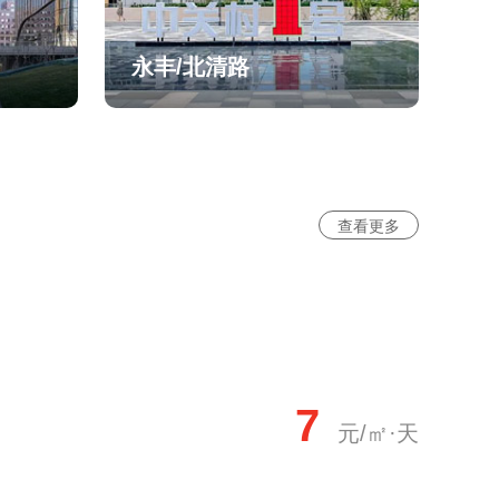
永丰/北清路
查看更多
7
元/㎡·天