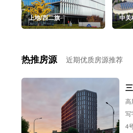
上地/西二旗
中关
热推房源
近期优质房源推荐
三
高层
写
4