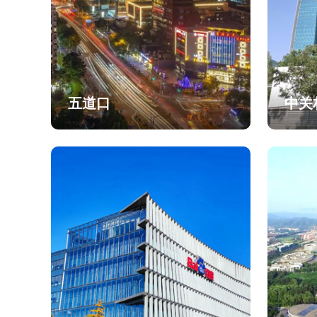
五道口
中关