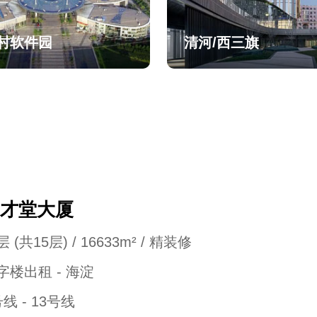
村软件园
清河/西三旗
才堂大厦
 (共15层) / 16633m² / 精装修
字楼出租 - 海淀
号线 - 13号线