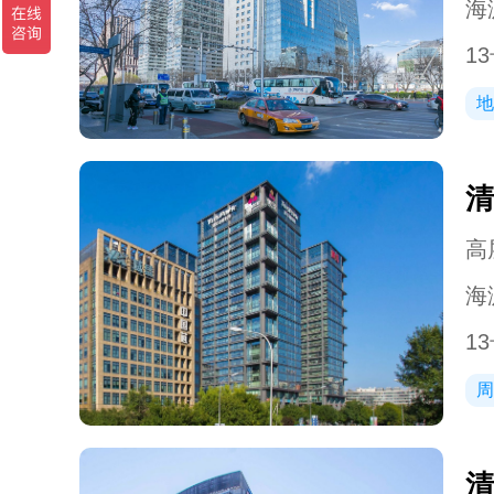
海
1
地
清
高层
海
1
周
清