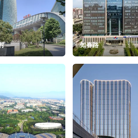
村
知春路