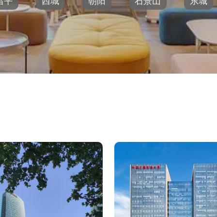
昌平
西城
朝阳
石景山
东城