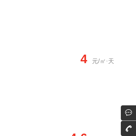
4
元/㎡·天