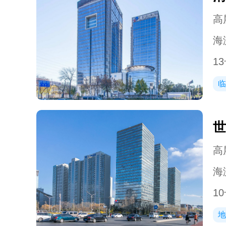
高层
海
13
临
世
高层
海
10
地