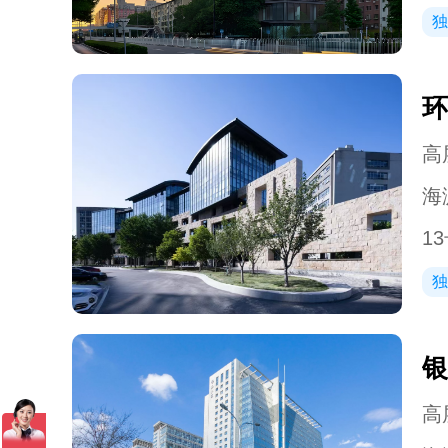
独
环
高层
海
1
独
银
高层