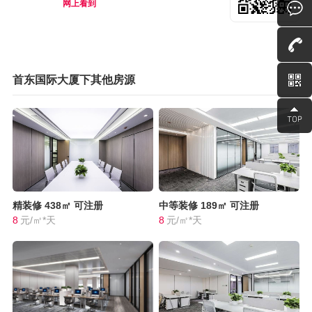
网上看到
首东国际大厦下其他房源
精装修
438㎡
可注册
中等装修
189㎡
可注册
8
元/㎡*天
8
元/㎡*天