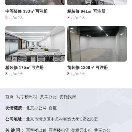
中等装修
393㎡
可注册
精装修
841㎡
可注册
8
元/㎡*天
7
元/㎡*天
精装修
175㎡
可注册
简装修
1208㎡
可注册
8
元/㎡*天
8
元/㎡*天
首页
写字楼出租
共享办公
委托找房
友情链接：
北京办公网
百度
公司地址：
北京市海淀区中关村智造大街C座216室
关 键 词：
写字楼出租
写字楼租赁
创意园出租
共享办公