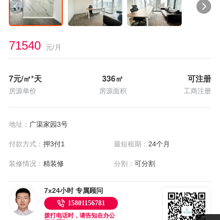
71540
元/月
7
元/㎡*天
336
㎡
可注册
房源单价
房源面积
工商注册
地址：
广渠家园3号
付款方式：
押3付1
最短租期：
24个月
装修情况：
精装修
分割：
可分割
7x24小时 专属顾问
15801156781
拨打电话时，请告知在办公