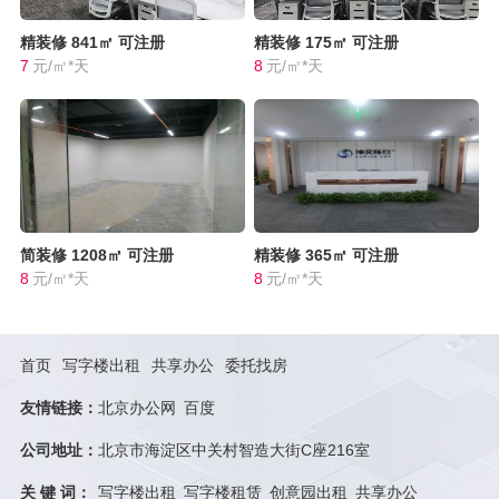
精装修
841㎡
可注册
精装修
175㎡
可注册
7
元/㎡*天
8
元/㎡*天
简装修
1208㎡
可注册
精装修
365㎡
可注册
8
元/㎡*天
8
元/㎡*天
首页
写字楼出租
共享办公
委托找房
友情链接：
北京办公网
百度
公司地址：
北京市海淀区中关村智造大街C座216室
关 键 词：
写字楼出租
写字楼租赁
创意园出租
共享办公