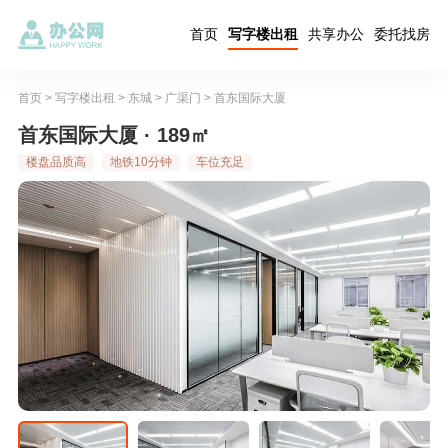
首页
写字楼出租
共享办公
委托找房
首页
>
写字楼出租
>
东城
>
广渠门
>
首东国际大厦
首东国际大厦 · 189㎡
楼盘品质高
地铁10分钟
车位充足