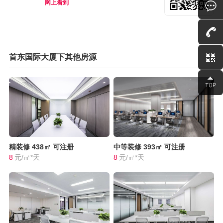
网上看到
首东国际大厦下其他房源
精装修
438㎡
可注册
中等装修
393㎡
可注册
8
元/㎡*天
8
元/㎡*天