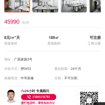
45990
元/月
8
元/㎡*天
189
㎡
可注册
房源单价
房源面积
工商注册
地址：
广渠家园3号
付款方式：
押3付3
最短租期：
24个月
装修情况：
中等装修
分割：
不可分割
7x24小时 专属顾问
15801156781
拨打电话时，请告知在办公