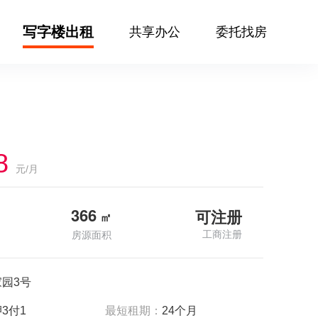
写字楼出租
共享办公
委托找房
8
元/月
366
可注册
㎡
工商注册
房源面积
园3号
3付1
最短租期：
24个月