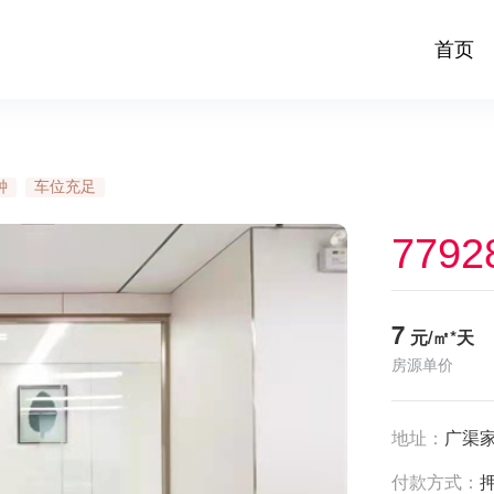
首页
钟
车位充足
7792
7
元/㎡*天
房源单价
地址：
广渠家
付款方式：
押