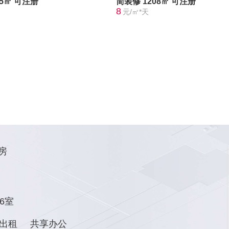
75㎡
可注册
简装修
1208㎡
可注册
8
元/㎡*天
房
6室
出租
共享办公