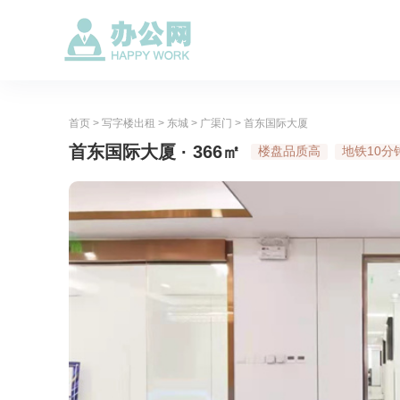
首页
>
写字楼出租
>
东城
>
广渠门
>
首东国际大厦
首东国际大厦 · 366㎡
楼盘品质高
地铁10分