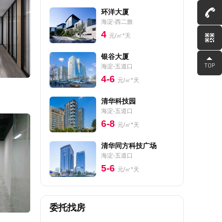
环洋大厦
海淀-西二旗
4
元/㎡*天
银谷大厦
海淀-五道口
4-6
元/㎡*天
清华科技园
海淀-五道口
6-8
元/㎡*天
清华同方科技广场
海淀-五道口
5-6
元/㎡*天
委托找房