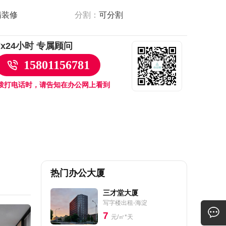
精装修
分割：
可分割
7x24小时 专属顾问
15801156781
拨打电话时，请告知在办公网上看到
热门办公大厦
三才堂大厦
写字楼出租-海淀
7
元/㎡*天