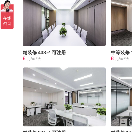
精装修
438㎡
可注册
中等装修
8
8
元/㎡*天
元/㎡*天