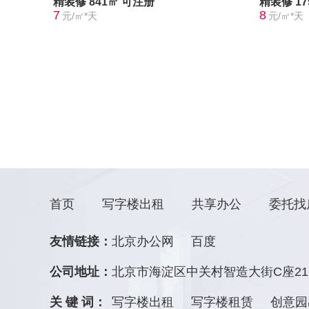
精装修
841㎡
可注册
精装修
1
7
8
元/㎡*天
元/㎡*天
首页
写字楼出租
共享办公
委托找
友情链接：
北京办公网
百度
公司地址：
北京市海淀区中关村智造大街C座21
关 键 词：
写字楼出租
写字楼租赁
创意园