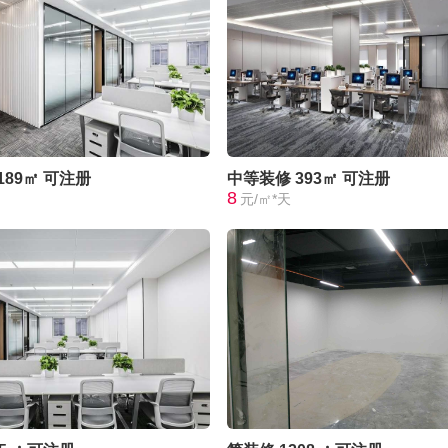
189㎡
可注册
中等装修
393㎡
可注册
8
元/㎡*天