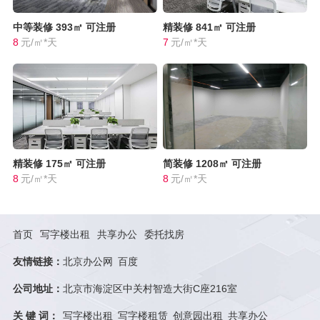
中等装修
393㎡
可注册
精装修
841㎡
可注册
8
元/㎡*天
7
元/㎡*天
精装修
175㎡
可注册
简装修
1208㎡
可注册
8
元/㎡*天
8
元/㎡*天
首页
写字楼出租
共享办公
委托找房
友情链接：
北京办公网
百度
公司地址：
北京市海淀区中关村智造大街C座216室
关 键 词：
写字楼出租
写字楼租赁
创意园出租
共享办公