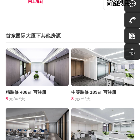
网上看到
首东国际大厦下其他房源
精装修
438㎡
可注册
中等装修
189㎡
可注册
8
元/㎡*天
8
元/㎡*天