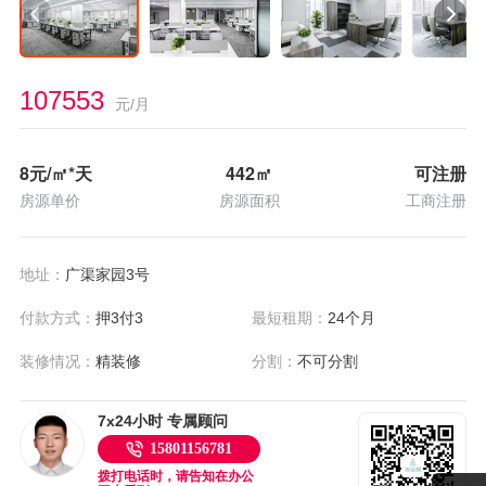
107553
元/月
8
元/㎡*天
442
㎡
可注册
房源单价
房源面积
工商注册
地址：
广渠家园3号
付款方式：
押3付3
最短租期：
24个月
装修情况：
精装修
分割：
不可分割
7x24小时 专属顾问
15801156781
拨打电话时，请告知在办公