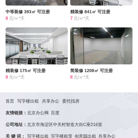
中等装修
393㎡
可注册
精装修
841㎡
可注册
8
元/㎡*天
7
元/㎡*天
精装修
175㎡
可注册
简装修
1208㎡
可注册
8
元/㎡*天
8
元/㎡*天
首页
写字楼出租
共享办公
委托找房
友情链接：
北京办公网
百度
公司地址：
北京市海淀区中关村智造大街C座216室
关 键 词：
写字楼出租
写字楼租赁
创意园出租
共享办公