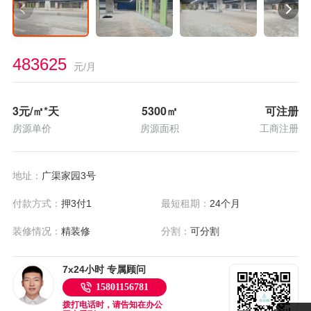
483625
元/月
3
元/㎡*天
5300
㎡
可注册
房源单价
房源面积
工商注册
地址：
广渠家园3号
付款方式：
押3付1
最短租期：
24个月
装修情况：
精装修
分割：
可分割
7x24小时 专属顾问
15801156781
拨打电话时，请告知在办公