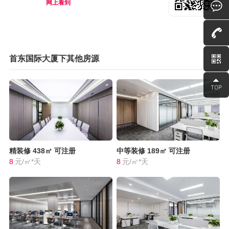
网上看到
首东国际大厦下其他房源
精装修
438㎡
可注册
中等装修
189㎡
可注册
8
元/㎡*天
8
元/㎡*天