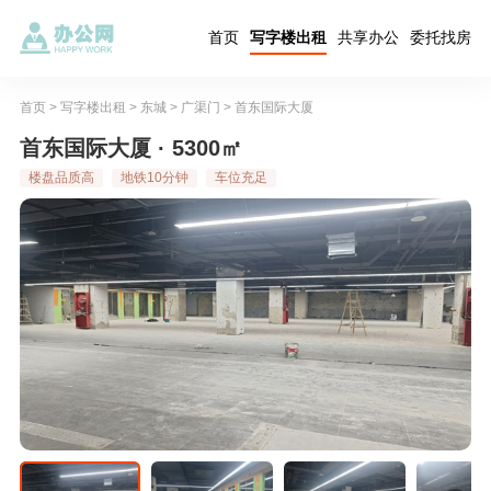
首页
写字楼出租
共享办公
委托找房
首页
>
写字楼出租
>
东城
>
广渠门
>
首东国际大厦
首东国际大厦 · 5300㎡
楼盘品质高
地铁10分钟
车位充足