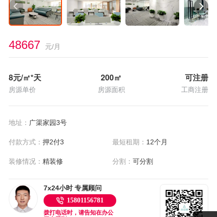
48667
元/月
8
元/㎡*天
200
㎡
可注册
房源单价
房源面积
工商注册
地址：
广渠家园3号
付款方式：
押2付3
最短租期：
12个月
装修情况：
精装修
分割：
可分割
7x24小时 专属顾问
15801156781
拨打电话时，请告知在办公