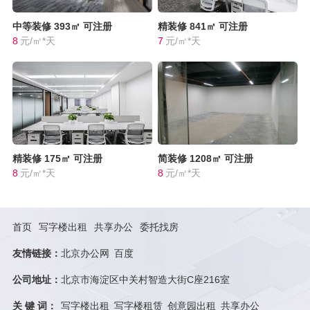
中等装修
393㎡
可注册
精装修
841㎡
可注册
8
元/㎡*天
7
元/㎡*天
精装修
175㎡
可注册
简装修
1208㎡
可注册
8
元/㎡*天
8
元/㎡*天
首页
写字楼出租
共享办公
委托找房
友情链接：
北京办公网
百度
公司地址：
北京市海淀区中关村智造大街C座216室
关 键 词：
写字楼出租
写字楼租赁
创意园出租
共享办公