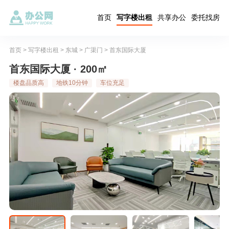
首页
写字楼出租
共享办公
委托找房
首页
>
写字楼出租
>
东城
>
广渠门
>
首东国际大厦
首东国际大厦 · 200㎡
楼盘品质高
地铁10分钟
车位充足