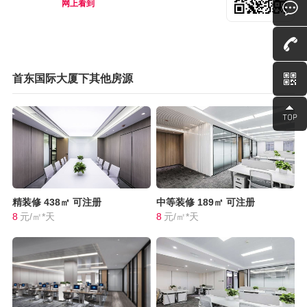
网上看到
首东国际大厦下其他房源
精装修
438㎡
可注册
中等装修
189㎡
可注册
8
元/㎡*天
8
元/㎡*天