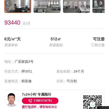
93440
元/月
6
元/㎡*天
512
㎡
可注册
房源单价
房源面积
工商注册
地址：
广渠家园3号
付款方式：
押3付1
最短租期：
24个月
装修情况：
精装修
分割：
可分割
7x24小时 专属顾问
15801156781
拨打电话时，请告知在办公