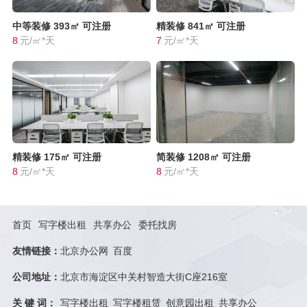
中等装修
393㎡
可注册
精装修
841㎡
可注册
8
元/㎡*天
7
元/㎡*天
精装修
175㎡
可注册
简装修
1208㎡
可注册
8
元/㎡*天
8
元/㎡*天
首页
写字楼出租
共享办公
委托找房
友情链接：
北京办公网
百度
公司地址：
北京市海淀区中关村智造大街C座216室
关 键 词：
写字楼出租
写字楼租赁
创意园出租
共享办公