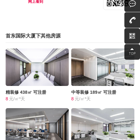
网上看到
首东国际大厦下其他房源
精装修
438㎡
可注册
中等装修
189㎡
可注册
8
元/㎡*天
8
元/㎡*天