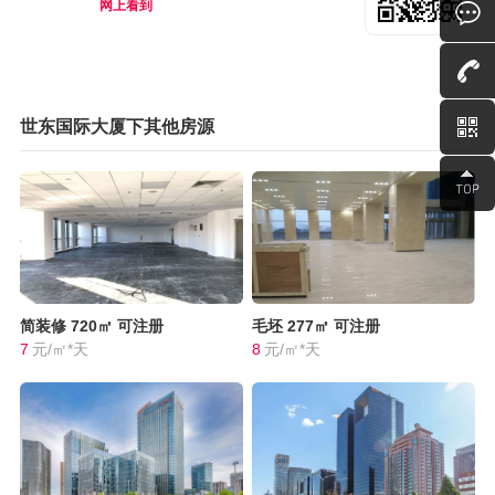
网上看到
世东国际大厦下其他房源
简装修
720㎡
可注册
毛坯
277㎡
可注册
7
元/㎡*天
8
元/㎡*天