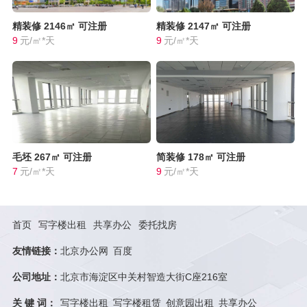
精装修
2146㎡
可注册
精装修
2147㎡
可注册
9
元/㎡*天
9
元/㎡*天
毛坯
267㎡
可注册
简装修
178㎡
可注册
7
元/㎡*天
9
元/㎡*天
首页
写字楼出租
共享办公
委托找房
友情链接：
北京办公网
百度
公司地址：
北京市海淀区中关村智造大街C座216室
关 键 词：
写字楼出租
写字楼租赁
创意园出租
共享办公