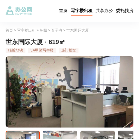
首页
写字楼出租
共享办公
委托找房
首页
>
写字楼出租
>
朝阳
>
百子湾
>
世东国际大厦
世东国际大厦 · 619㎡
临近地铁
5A甲级写字楼
热门楼盘