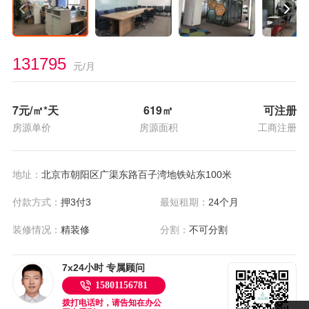
131795
元/月
7
元/㎡*天
619
㎡
可注册
房源单价
房源面积
工商注册
地址：
北京市朝阳区广渠东路百子湾地铁站东100米
付款方式：
押3付3
最短租期：
24个月
装修情况：
精装修
分割：
不可分割
7x24小时 专属顾问
15801156781
拨打电话时，请告知在办公