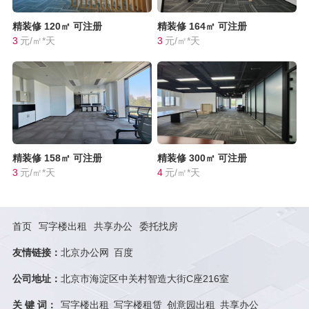
精装修
120㎡
可注册
精装修
164㎡
可注册
3
元/㎡*天
3
元/㎡*天
精装修
158㎡
可注册
精装修
300㎡
可注册
3
元/㎡*天
4
元/㎡*天
首页
写字楼出租
共享办公
委托找房
友情链接：
北京办公网
百度
公司地址：
北京市海淀区中关村智造大街C座216室
关 键 词：
写字楼出租
写字楼租赁
创意园出租
共享办公