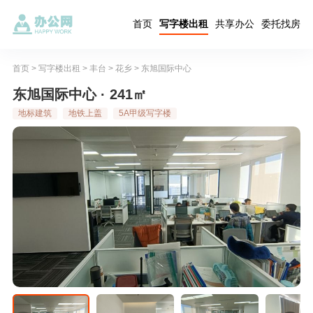
首页
写字楼出租
共享办公
委托找房
首页
>
写字楼出租
>
丰台
>
花乡
>
东旭国际中心
东旭国际中心 · 241㎡
地标建筑
地铁上盖
5A甲级写字楼