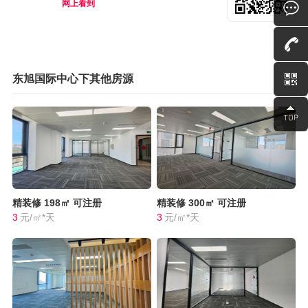
网上看到
东旭国际中心下其他房源
精装修
198㎡
可注册
精装修
300㎡
可注册
3
元/㎡*天
3
元/㎡*天