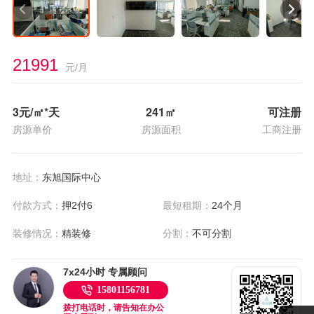
21991
元/月
3
元/㎡*天
241
㎡
可注册
房源单价
房源面积
工商注册
地址：
东旭国际中心
付款方式：
押2付6
最短租期：
24个月
装修情况：
精装修
分割：
不可分割
7x24小时 专属顾问
15801156781
拨打电话时，请告知在办公