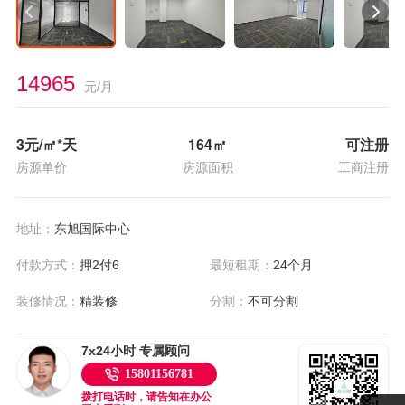
14965
元/月
3
元/㎡*天
164
㎡
可注册
房源单价
房源面积
工商注册
地址：
东旭国际中心
付款方式：
押2付6
最短租期：
24个月
装修情况：
精装修
分割：
不可分割
7x24小时 专属顾问
15801156781
拨打电话时，请告知在办公