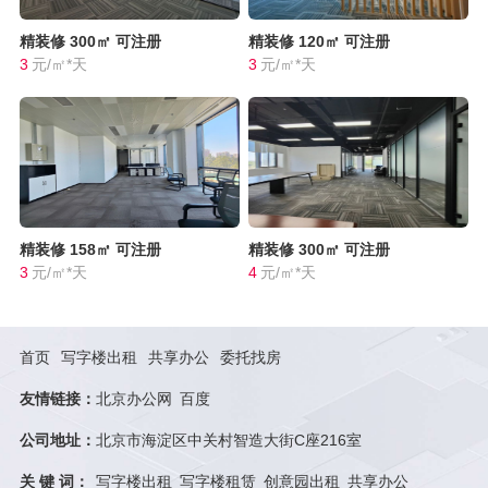
精装修
300㎡
可注册
精装修
120㎡
可注册
3
元/㎡*天
3
元/㎡*天
精装修
158㎡
可注册
精装修
300㎡
可注册
3
元/㎡*天
4
元/㎡*天
首页
写字楼出租
共享办公
委托找房
友情链接：
北京办公网
百度
公司地址：
北京市海淀区中关村智造大街C座216室
关 键 词：
写字楼出租
写字楼租赁
创意园出租
共享办公