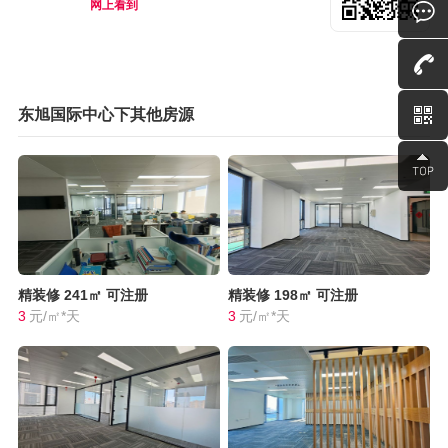
网上看到
东旭国际中心下其他房源
精装修
241㎡
可注册
精装修
198㎡
可注册
3
元/㎡*天
3
元/㎡*天