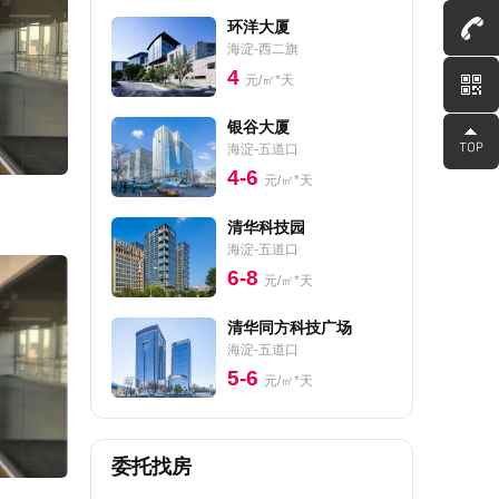
环洋大厦
海淀-西二旗
4
元/㎡*天
银谷大厦
海淀-五道口
4-6
元/㎡*天
清华科技园
海淀-五道口
6-8
元/㎡*天
清华同方科技广场
海淀-五道口
5-6
元/㎡*天
委托找房