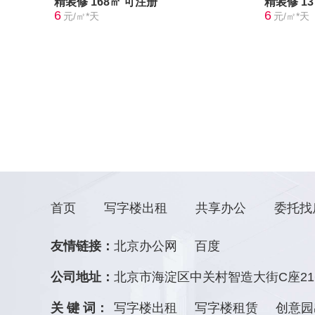
精装修
168㎡
可注册
精装修
1
6
6
元/㎡*天
元/㎡*天
首页
写字楼出租
共享办公
委托找
友情链接：
北京办公网
百度
公司地址：
北京市海淀区中关村智造大街C座21
关 键 词：
写字楼出租
写字楼租赁
创意园