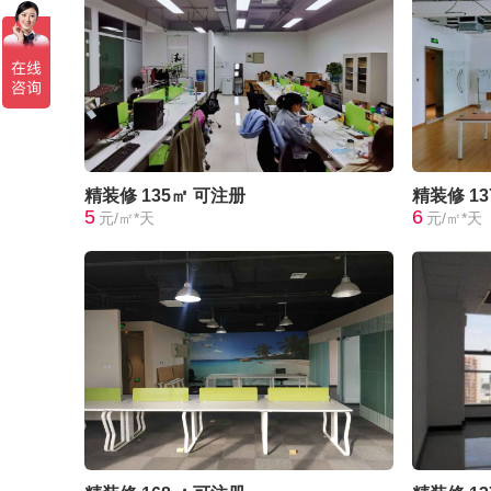
精装修
135㎡
可注册
精装修
1
5
6
元/㎡*天
元/㎡*天