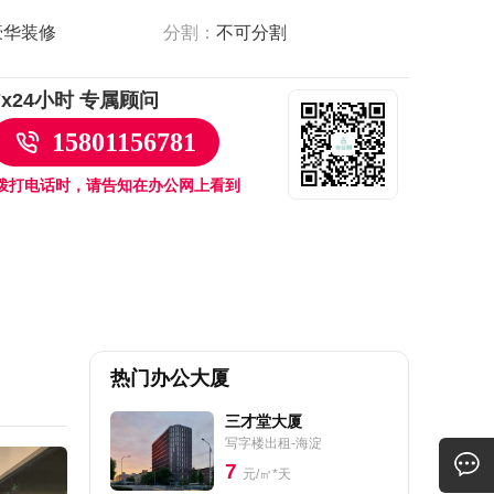
豪华装修
分割：
不可分割
7x24小时 专属顾问
15801156781
拨打电话时，请告知在办公网上看到
热门办公大厦
三才堂大厦
写字楼出租-海淀
7
元/㎡*天