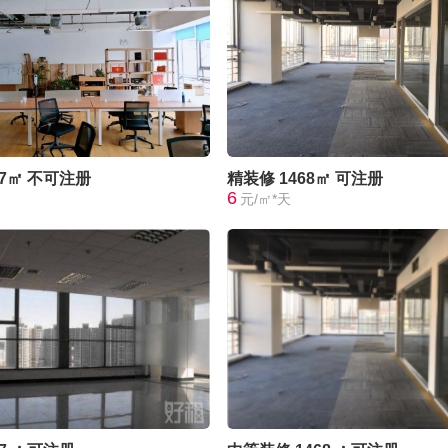
37㎡
不可注册
精装修
1468㎡
可注册
6
元/㎡*天