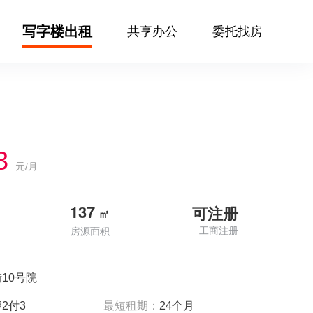
写字楼出租
共享办公
委托找房
3
元/月
137
可注册
㎡
工商注册
房源面积
10号院
2付3
最短租期：
24个月