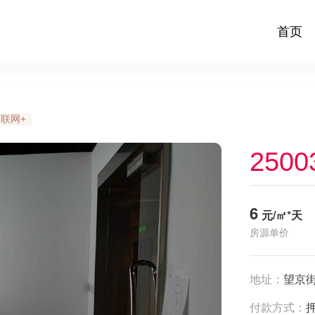
首页
联网+
2500
6
元/㎡*天
房源单价
地址：
望京街
付款方式：
押