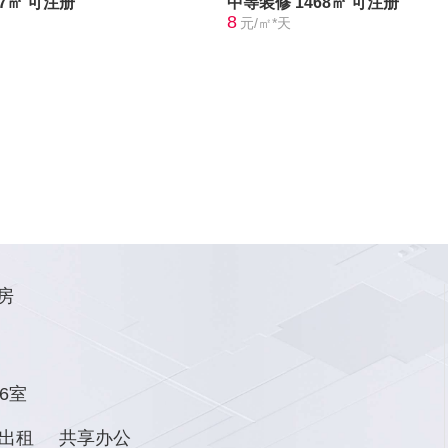
37㎡
可注册
中等装修
1468㎡
可注册
8
元/㎡*天
房
6室
出租
共享办公