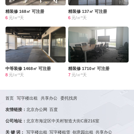
精装修
168㎡
可注册
精装修
137㎡
可注册
6
元/㎡*天
6
元/㎡*天
中等装修
1468㎡
可注册
精装修
1710㎡
可注册
8
元/㎡*天
7
元/㎡*天
首页
写字楼出租
共享办公
委托找房
友情链接：
北京办公网
百度
公司地址：
北京市海淀区中关村智造大街C座216室
关 键 词：
写字楼出租
写字楼租赁
创意园出租
共享办公