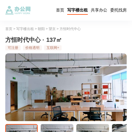
首页
写字楼出租
共享办公
委托找房
首页
>
写字楼出租
>
朝阳
>
望京
>
方恒时代中心
方恒时代中心 · 137㎡
可注册
价格透明
互联网+