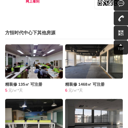
网上看到
方恒时代中心下其他房源
精装修
135㎡
可注册
精装修
1468㎡
可注册
5
元/㎡*天
6
元/㎡*天