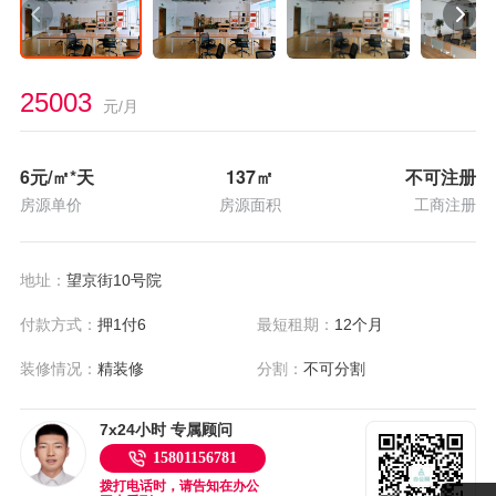
25003
元/月
6
元/㎡*天
137
㎡
不可注册
房源单价
房源面积
工商注册
地址：
望京街10号院
付款方式：
押1付6
最短租期：
12个月
装修情况：
精装修
分割：
不可分割
7x24小时 专属顾问
15801156781
拨打电话时，请告知在办公