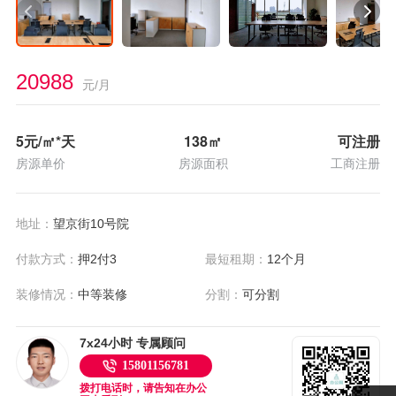
20988
元/月
5
元/㎡*天
138
㎡
可注册
房源单价
房源面积
工商注册
地址：
望京街10号院
付款方式：
押2付3
最短租期：
12个月
装修情况：
中等装修
分割：
可分割
7x24小时 专属顾问
15801156781
拨打电话时，请告知在办公