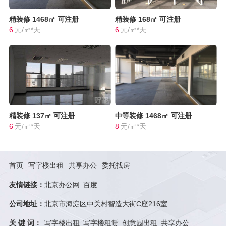
精装修
1468㎡
可注册
精装修
168㎡
可注册
6
元/㎡*天
6
元/㎡*天
精装修
137㎡
可注册
中等装修
1468㎡
可注册
6
元/㎡*天
8
元/㎡*天
首页
写字楼出租
共享办公
委托找房
友情链接：
北京办公网
百度
公司地址：
北京市海淀区中关村智造大街C座216室
关 键 词：
写字楼出租
写字楼租赁
创意园出租
共享办公