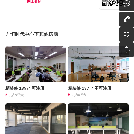
网上看到
方恒时代中心下其他房源
精装修
135㎡
可注册
精装修
137㎡
不可注册
5
元/㎡*天
6
元/㎡*天