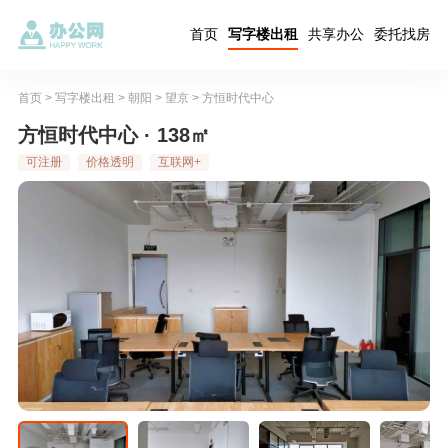
首页
写字楼出租
共享办公
委托找房
首页
>
写字楼出租
>
朝阳
>
望京
>
方恒时代中心
方恒时代中心 · 138㎡
可注册
价格透明
互联网+