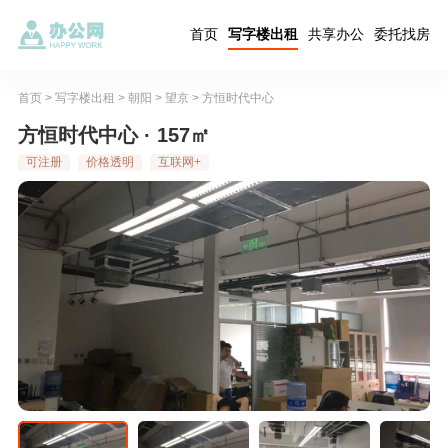
首页
写字楼出租
共享办公
委托找房
首页
>
写字楼出租
>
朝阳
>
望京
>
方恒时代中心
方恒时代中心 · 157㎡
可注册
价格透明
互联网+