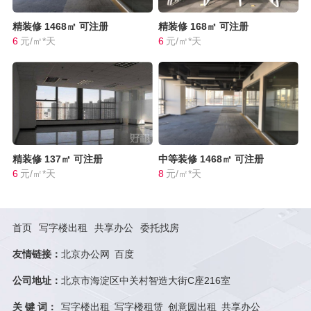
精装修
1468㎡
可注册
精装修
168㎡
可注册
6
元/㎡*天
6
元/㎡*天
精装修
137㎡
可注册
中等装修
1468㎡
可注册
6
元/㎡*天
8
元/㎡*天
首页
写字楼出租
共享办公
委托找房
友情链接：
北京办公网
百度
公司地址：
北京市海淀区中关村智造大街C座216室
关 键 词：
写字楼出租
写字楼租赁
创意园出租
共享办公