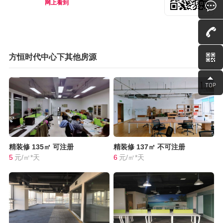
网上看到
方恒时代中心下其他房源
精装修
135㎡
可注册
精装修
137㎡
不可注册
5
元/㎡*天
6
元/㎡*天