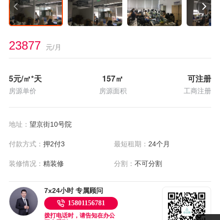
23877
元/月
5
元/㎡*天
157
㎡
可注册
房源单价
房源面积
工商注册
地址：
望京街10号院
付款方式：
押2付3
最短租期：
24个月
装修情况：
精装修
分割：
不可分割
7x24小时 专属顾问
15801156781
拨打电话时，请告知在办公