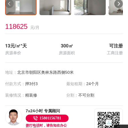
118625
元/月
13
元/㎡*天
300
㎡
可注册
房源单价
房源面积
工商注册
地址：
北京市朝阳区奥林东路西侧50米
付款方式：
押3付3
最短租期：
24个月
装修情况：
精装修
分割：
不可分割
7x24小时 专属顾问
15801156781
拨打电话时，请告知在办公