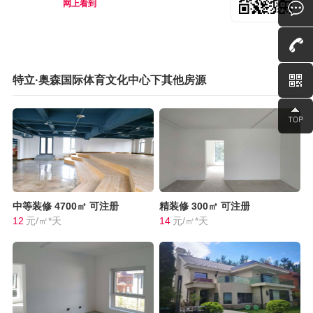
网上看到
特立·奥森国际体育文化中心下其他房源
中等装修
4700㎡
可注册
精装修
300㎡
可注册
12
元/㎡*天
14
元/㎡*天