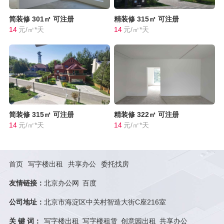
简装修
301㎡
可注册
精装修
315㎡
可注册
14
元/㎡*天
14
元/㎡*天
简装修
315㎡
可注册
精装修
322㎡
可注册
14
元/㎡*天
14
元/㎡*天
首页
写字楼出租
共享办公
委托找房
友情链接：
北京办公网
百度
公司地址：
北京市海淀区中关村智造大街C座216室
关 键 词：
写字楼出租
写字楼租赁
创意园出租
共享办公