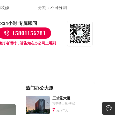
精装修
分割：
不可分割
7x24小时 专属顾问
15801156781
拨打电话时，请告知在办公网上看到
热门办公大厦
三才堂大厦
写字楼出租-海淀
7
元/㎡*天