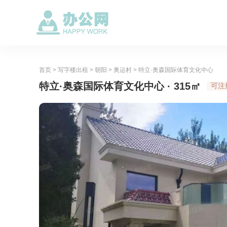
首页
>
写字楼出租
>
朝阳
>
奥运村
>
特立·奥森国际体育文化中心
特立·奥森国际体育文化中心 · 315㎡
可注