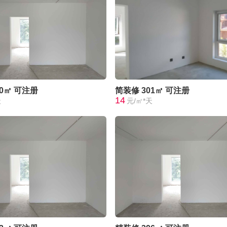
00㎡
可注册
简装修
301㎡
可注册
14
天
元/㎡*天