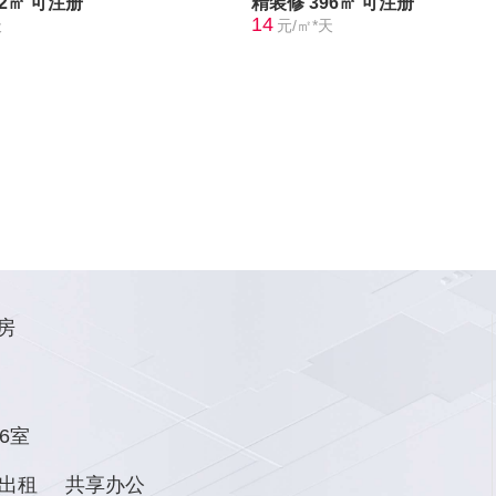
22㎡
可注册
精装修
396㎡
可注册
14
天
元/㎡*天
房
6室
出租
共享办公