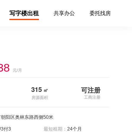
写字楼出租
共享办公
委托找房
38
元/月
315
可注册
㎡
工商注册
房源面积
市朝阳区奥林东路西侧50米
3付3
最短租期：
24个月