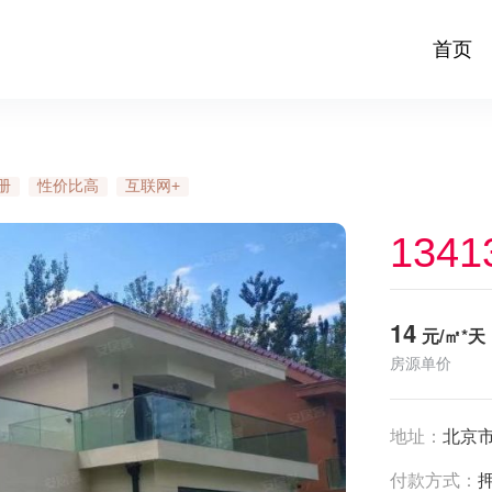
首页
册
性价比高
互联网+
1341
14
元/㎡*天
房源单价
地址：
北京
付款方式：
押