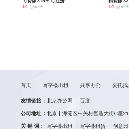
简装修
315㎡
可注册
精装修
3
14
14
元/㎡*天
元/㎡*
首页
写字楼出租
共享办公
委托找
友情链接：
北京办公网
百度
公司地址：
北京市海淀区中关村智造大街C座21
关 键 词：
写字楼出租
写字楼租赁
创意园