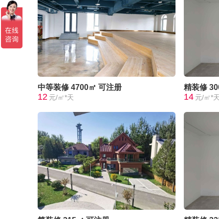
中等装修
4700㎡
可注册
精装修
3
12
14
元/㎡*天
元/㎡*