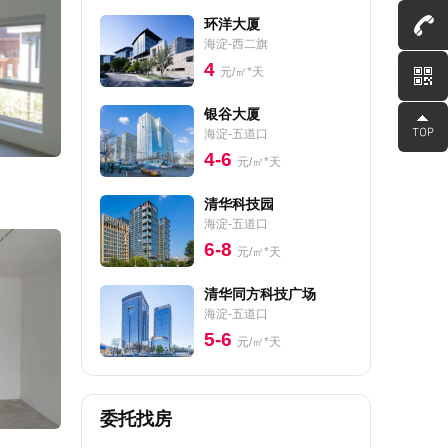
环洋大厦
海淀-西二旗
4
元/㎡*天
银谷大厦
海淀-五道口
4-6
元/㎡*天
清华科技园
海淀-五道口
6-8
元/㎡*天
清华同方科技广场
海淀-五道口
5-6
元/㎡*天
委托找房