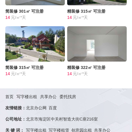
简装修
301㎡
可注册
精装修
315㎡
可注册
14
元/㎡*天
14
元/㎡*天
简装修
315㎡
可注册
精装修
322㎡
可注册
14
元/㎡*天
14
元/㎡*天
首页
写字楼出租
共享办公
委托找房
友情链接：
北京办公网
百度
公司地址：
北京市海淀区中关村智造大街C座216室
关 键 词：
写字楼出租
写字楼租赁
创意园出租
共享办公