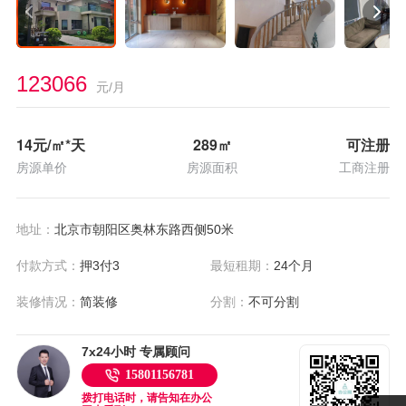
123066
元/月
14
元/㎡*天
289
㎡
可注册
房源单价
房源面积
工商注册
地址：
北京市朝阳区奥林东路西侧50米
付款方式：
押3付3
最短租期：
24个月
装修情况：
简装修
分割：
不可分割
7x24小时 专属顾问
15801156781
拨打电话时，请告知在办公