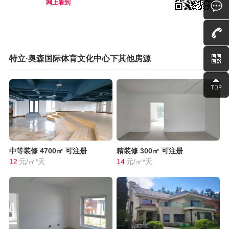
网上看到
特立·奥森国际体育文化中心下其他房源
中等装修
4700㎡
可注册
精装修
300㎡
可注册
12
元/㎡*天
14
元/㎡*天