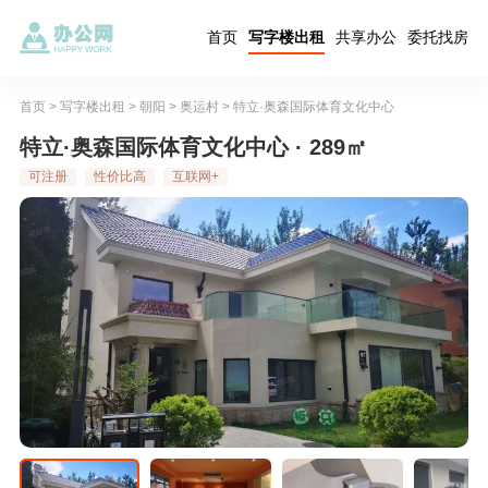
首页
写字楼出租
共享办公
委托找房
首页
>
写字楼出租
>
朝阳
>
奥运村
>
特立·奥森国际体育文化中心
特立·奥森国际体育文化中心 · 289㎡
可注册
性价比高
互联网+