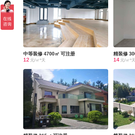
中等装修
4700㎡
可注册
精装修
3
12
14
元/㎡*天
元/㎡*