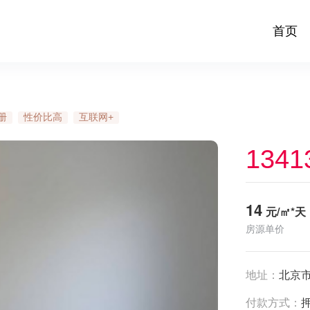
首页
册
性价比高
互联网+
1341
14
元/㎡*天
房源单价
地址：
北京
付款方式：
押