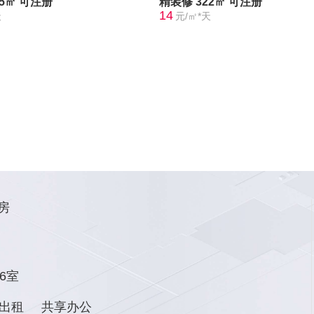
15㎡
可注册
精装修
322㎡
可注册
14
天
元/㎡*天
房
6室
出租
共享办公