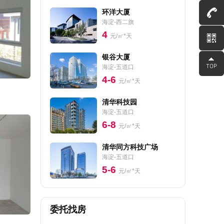
环洋大厦
海淀-西二旗
4
元/㎡*天
银谷大厦
海淀-五道口
4-6
元/㎡*天
清华科技园
海淀-五道口
6-8
元/㎡*天
清华同方科技广场
海淀-五道口
5-6
元/㎡*天
委托找房