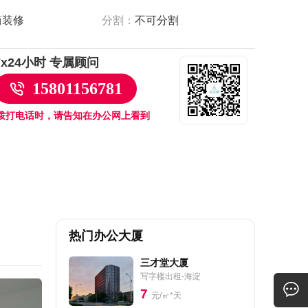
简装修
分割：
不可分割
7x24小时 专属顾问
15801156781
拨打电话时，请告知在办公网上看到
热门办公大厦
三才堂大厦
写字楼出租-海淀
7
元/㎡*天