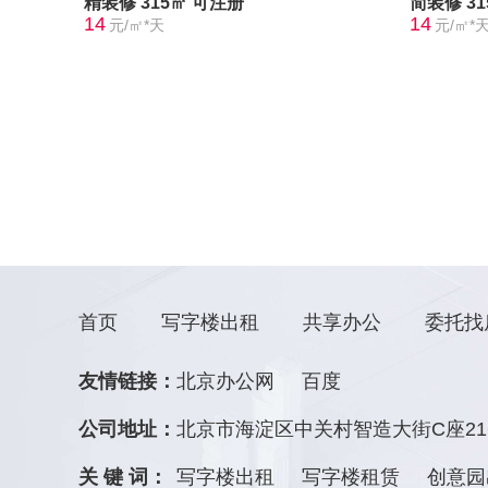
精装修
315㎡
可注册
简装修
3
14
14
元/㎡*天
元/㎡*
首页
写字楼出租
共享办公
委托找
友情链接：
北京办公网
百度
公司地址：
北京市海淀区中关村智造大街C座21
关 键 词：
写字楼出租
写字楼租赁
创意园