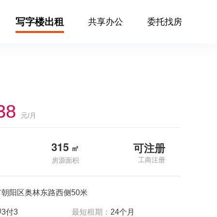
写字楼出租
共享办公
委托找房
38
元/月
315
可注册
㎡
工商注册
房源面积
市朝阳区奥林东路西侧50米
3付3
最短租期：
24个月