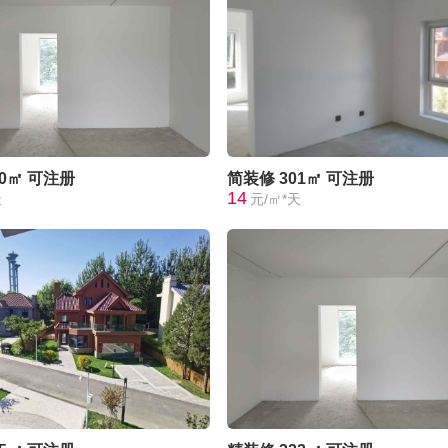
00㎡
可注册
简装修
301㎡
可注册
14
天
元/㎡*天