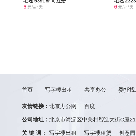
毛坯
6391㎡
可注册
毛坯
232
6
6
元/㎡*天
元/㎡*天
首页
写字楼出租
共享办公
委托找
友情链接：
北京办公网
百度
公司地址：
北京市海淀区中关村智造大街C座21
关 键 词：
写字楼出租
写字楼租赁
创意园