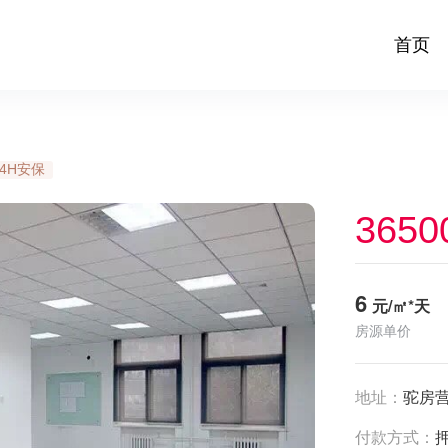
首页
24H安保
3650
6
元/㎡*天
房源单价
地址：
驼房营
付款方式：
押