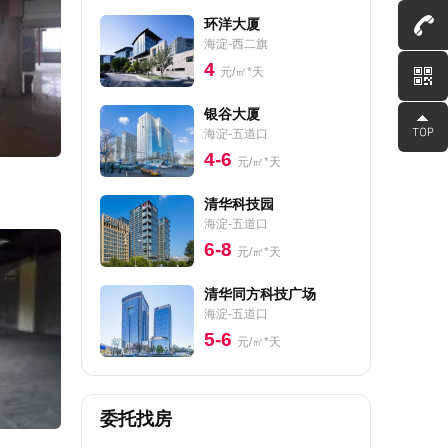
环洋大厦
海淀-西二旗
4
元/㎡*天
银谷大厦
海淀-五道口
4-6
元/㎡*天
清华科技园
海淀-五道口
6-8
元/㎡*天
清华同方科技广场
海淀-五道口
5-6
元/㎡*天
委托找房