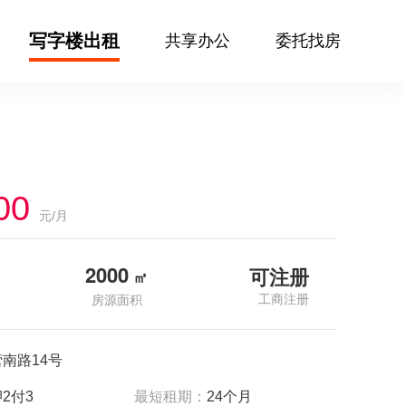
写字楼出租
共享办公
委托找房
00
元/月
2000
可注册
㎡
工商注册
房源面积
南路14号
2付3
最短租期：
24个月