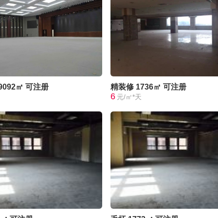
9092㎡
可注册
精装修
1736㎡
可注册
6
元/㎡*天