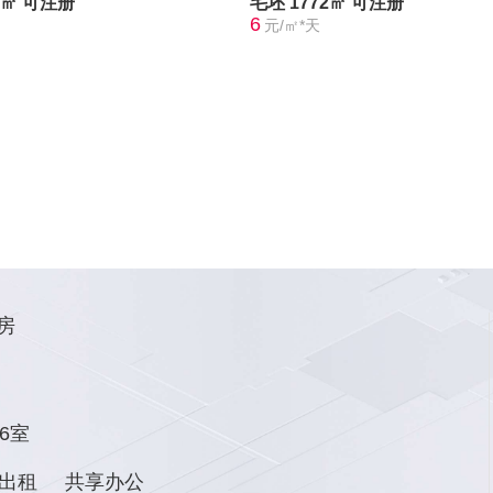
3㎡
可注册
毛坯
1772㎡
可注册
6
元/㎡*天
房
6室
出租
共享办公