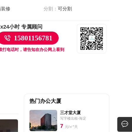
精装修
分割：
可分割
7x24小时 专属顾问
15801156781
拨打电话时，请告知在办公网上看到
热门办公大厦
三才堂大厦
写字楼出租-海淀
7
元/㎡*天