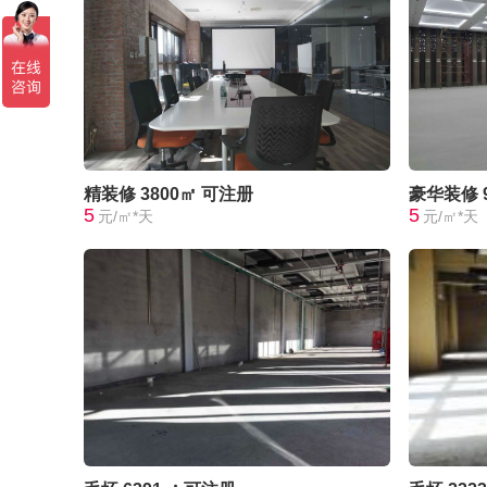
精装修
3800㎡
可注册
豪华装修
5
5
元/㎡*天
元/㎡*天