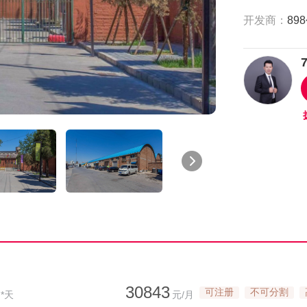
开发商：
30843
可注册
不可分割
*天
元/月