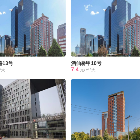
13号
酒仙桥甲10号
7.4
*天
元/㎡*天