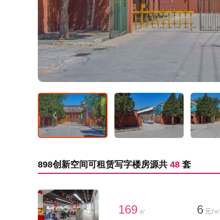
898创新空间可租赁写字楼房源共
48
套
169
6
㎡
元/㎡