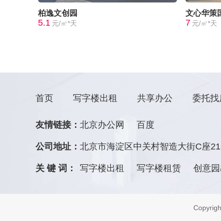
柏逸文创园
文心华策
5.1
7
元/㎡*天
元/㎡*天
首页
写字楼出租
共享办公
委托找
友情链接：
北京办公网
百度
公司地址：
北京市海淀区中关村智造大街C座21
关 键 词：
写字楼出租
写字楼租赁
创意园
Copyr