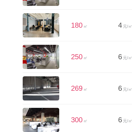
180
4
㎡
元/㎡
250
6
㎡
元/㎡
269
6
㎡
元/㎡
300
6
㎡
元/㎡