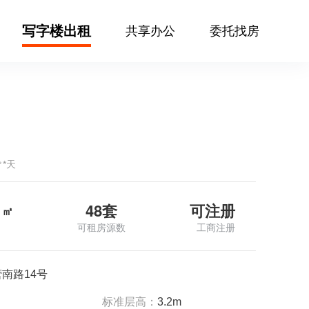
写字楼出租
共享办公
委托找房
㎡*天
48套
可注册
㎡
可租房源数
工商注册
南路14号
标准层高：
3.2m