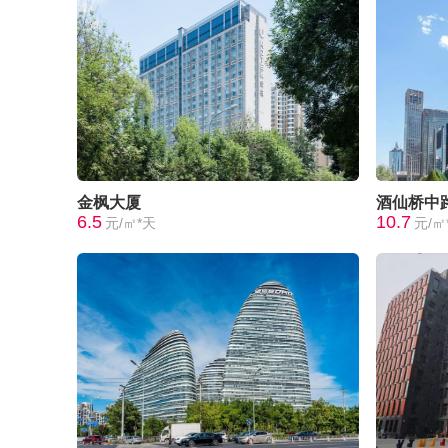
金枫大厦
酒仙桥中路
6.5
10.7
元/㎡*天
元/㎡