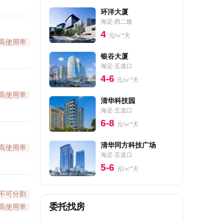
环洋大厦
海淀-西二旗
4
元/㎡*天
高使用率
银谷大厦
海淀-五道口
4-6
元/㎡*天
高使用率
清华科技园
海淀-五道口
6-8
元/㎡*天
清华同方科技广场
高使用率
海淀-五道口
5-6
元/㎡*天
不可分割
委托找房
高使用率