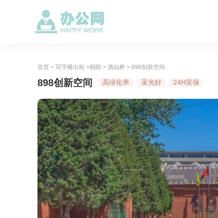
首页
>
写字楼出租
>
朝阳
>
酒仙桥
> 898创新空间
898创新空间
高绿化率
采光好
24H安保