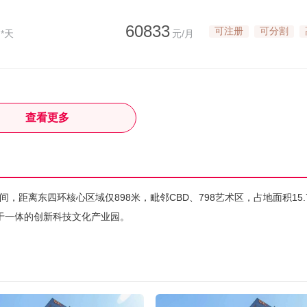
60833
可注册
可分割
*天
元/月
查看更多
间，距离东四环核心区域仅898米，毗邻CBD、798艺术区，占地面积15.
于一体的创新科技文化产业园。