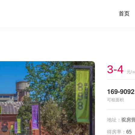
首页
3-4
元/
169-9092
可租面积
地址：
驼房营
得房率：
65