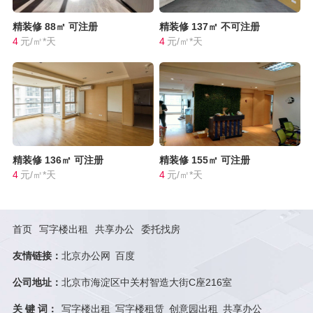
精装修
88㎡
可注册
精装修
137㎡
不可注册
4
元/㎡*天
4
元/㎡*天
精装修
136㎡
可注册
精装修
155㎡
可注册
4
元/㎡*天
4
元/㎡*天
首页
写字楼出租
共享办公
委托找房
友情链接：
北京办公网
百度
公司地址：
北京市海淀区中关村智造大街C座216室
关 键 词：
写字楼出租
写字楼租赁
创意园出租
共享办公