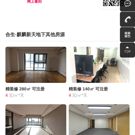
网上看到
合生·麒麟新天地下其他房源
精装修
280㎡
可注册
精装修
140㎡
可注册
4
元/㎡*天
4
元/㎡*天