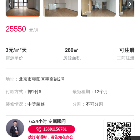
25550
元/月
3
元/㎡*天
280
㎡
可注册
房源单价
房源面积
工商注册
地址：
北京市朝阳区望京街2号
付款方式：
押1付6
最短租期：
12个月
装修情况：
中等装修
分割：
不可分割
7x24小时 专属顾问
15801156781
拨打电话时，请告知在办公