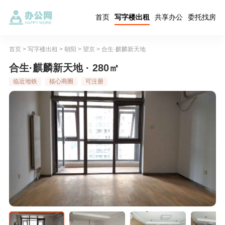
首页
写字楼出租
共享办公
委托找房
首页
>
写字楼出租
>
朝阳
>
望京
>
合生·麒麟新天地
合生·麒麟新天地 · 280㎡
临近地铁
核心商圈
可注册