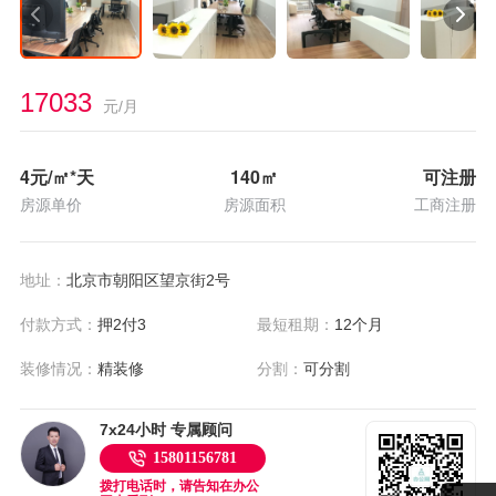
17033
元/月
4
元/㎡*天
140
㎡
可注册
房源单价
房源面积
工商注册
地址：
北京市朝阳区望京街2号
付款方式：
押2付3
最短租期：
12个月
装修情况：
精装修
分割：
可分割
7x24小时 专属顾问
15801156781
拨打电话时，请告知在办公