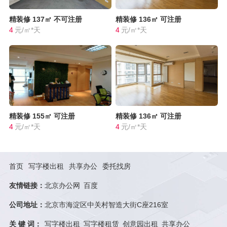
精装修
137㎡
不可注册
精装修
136㎡
可注册
4
元/㎡*天
4
元/㎡*天
精装修
155㎡
可注册
精装修
136㎡
可注册
4
元/㎡*天
4
元/㎡*天
首页
写字楼出租
共享办公
委托找房
友情链接：
北京办公网
百度
公司地址：
北京市海淀区中关村智造大街C座216室
关 键 词：
写字楼出租
写字楼租赁
创意园出租
共享办公