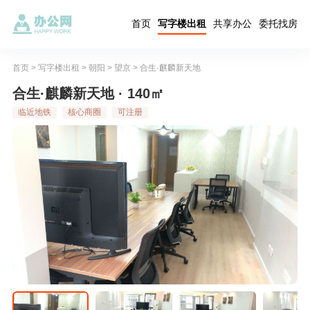
首页
写字楼出租
共享办公
委托找房
首页
>
写字楼出租
>
朝阳
>
望京
>
合生·麒麟新天地
合生·麒麟新天地 · 140㎡
临近地铁
核心商圈
可注册