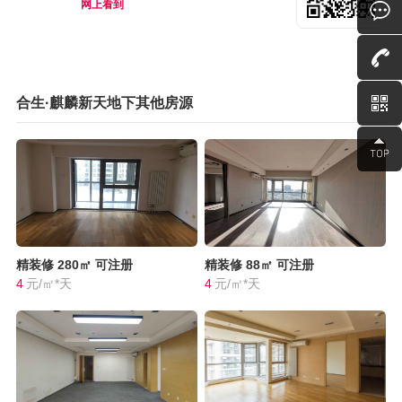
网上看到
合生·麒麟新天地下其他房源
精装修
280㎡
可注册
精装修
88㎡
可注册
4
元/㎡*天
4
元/㎡*天