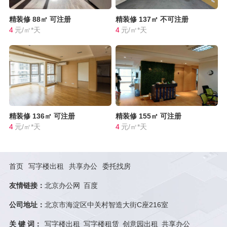
精装修
88㎡
可注册
精装修
137㎡
不可注册
4
元/㎡*天
4
元/㎡*天
精装修
136㎡
可注册
精装修
155㎡
可注册
4
元/㎡*天
4
元/㎡*天
首页
写字楼出租
共享办公
委托找房
友情链接：
北京办公网
百度
公司地址：
北京市海淀区中关村智造大街C座216室
关 键 词：
写字楼出租
写字楼租赁
创意园出租
共享办公