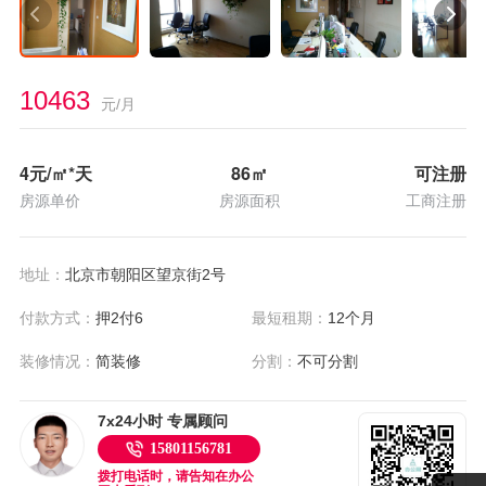
10463
元/月
4
元/㎡*天
86
㎡
可注册
房源单价
房源面积
工商注册
地址：
北京市朝阳区望京街2号
付款方式：
押2付6
最短租期：
12个月
装修情况：
简装修
分割：
不可分割
7x24小时 专属顾问
15801156781
拨打电话时，请告知在办公