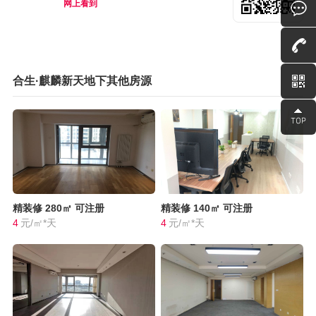
网上看到
合生·麒麟新天地下其他房源
精装修
280㎡
可注册
精装修
140㎡
可注册
4
元/㎡*天
4
元/㎡*天