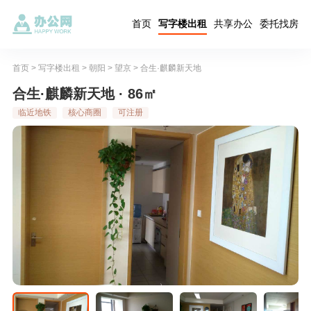
首页
写字楼出租
共享办公
委托找房
首页
>
写字楼出租
>
朝阳
>
望京
>
合生·麒麟新天地
合生·麒麟新天地 · 86㎡
临近地铁
核心商圈
可注册