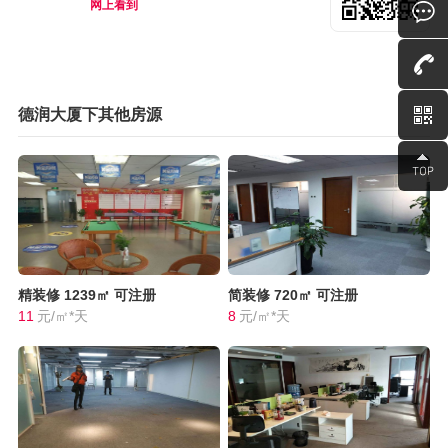
网上看到
德润大厦下其他房源
精装修
1239㎡
可注册
简装修
720㎡
可注册
11
元/㎡*天
8
元/㎡*天