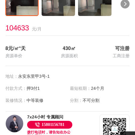
104633
元/月
8
元/㎡*天
430
㎡
可注册
房源单价
房源面积
工商注册
地址：
永安东里甲3号-1
付款方式：
押3付1
最短租期：
24个月
装修情况：
中等装修
分割：
不可分割
7x24小时 专属顾问
15801156781
拨打电话时，请告知在办公