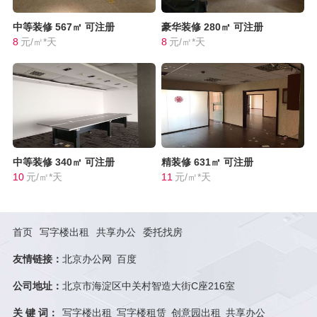
中等装修
567㎡
可注册
豪华装修
280㎡
可注册
8
元/㎡*天
8
元/㎡*天
中等装修
340㎡
可注册
精装修
631㎡
可注册
10
元/㎡*天
11
元/㎡*天
首页
写字楼出租
共享办公
委托找房
友情链接：
北京办公网
百度
公司地址：
北京市海淀区中关村智造大街C座216室
关 键 词：
写字楼出租
写字楼租赁
创意园出租
共享办公