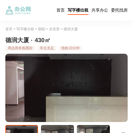
首页
写字楼出租
共享办公
委托找房
首页
>
写字楼出租
>
朝阳
>
永安里
>
德润大厦
德润大厦 · 430㎡
周边商务氛围好
车位充足
地铁10分钟