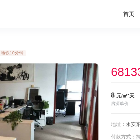
首页
地铁10分钟
6813
8
元/㎡*天
房源单价
地址：
永安东
付款方式：
押