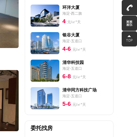
环洋大厦
海淀-西二旗
4
元/㎡*天
银谷大厦
海淀-五道口
4-6
元/㎡*天
清华科技园
海淀-五道口
6-8
元/㎡*天
清华同方科技广场
海淀-五道口
5-6
元/㎡*天
委托找房