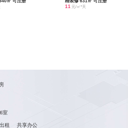
340㎡
可注册
精装修
631㎡
可注册
11
天
元/㎡*天
房
6室
出租
共享办公