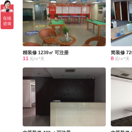
精装修
1239㎡
可注册
简装修
7
11
8
元/㎡*天
元/㎡*天