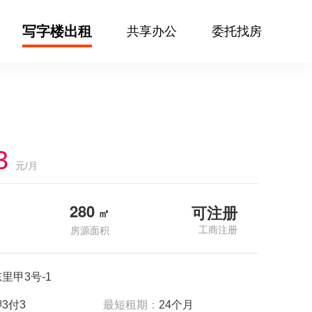
写字楼出租
共享办公
委托找房
3
元/月
280
可注册
㎡
工商注册
房源面积
里甲3号-1
3付3
最短租期：
24个月