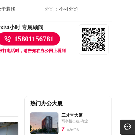
豪华装修
分割：
不可分割
7x24小时 专属顾问
15801156781
拨打电话时，请告知在办公网上看到
热门办公大厦
三才堂大厦
写字楼出租-海淀
7
元/㎡*天