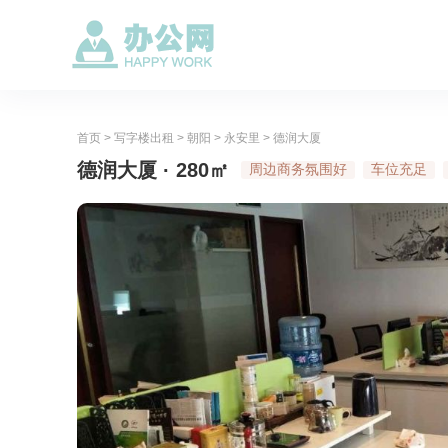
首页
>
写字楼出租
>
朝阳
>
永安里
>
德润大厦
德润大厦 · 280㎡
周边商务氛围好
车位充足