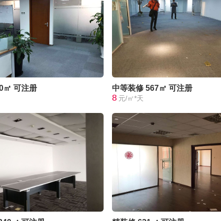
20㎡
可注册
中等装修
567㎡
可注册
8
元/㎡*天