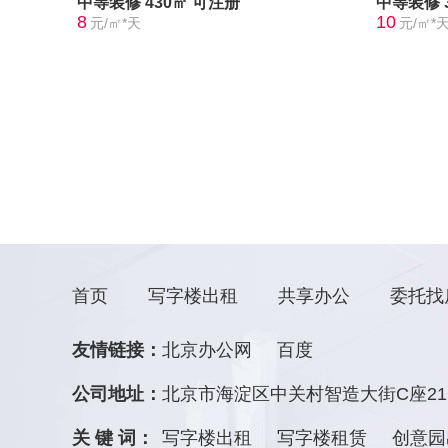
中等装修
430㎡
可注册
中等装修
8
10
元/㎡*天
元/㎡*
首页
写字楼出租
共享办公
委托找
友情链接：
北京办公网
百度
公司地址：
北京市海淀区中关村智造大街C座21
关 键 词：
写字楼出租
写字楼租赁
创意园