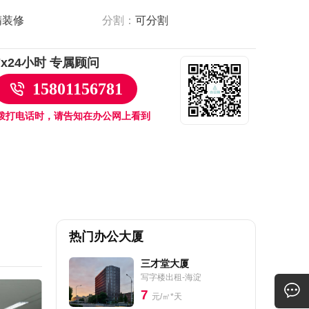
精装修
分割：
可分割
7x24小时 专属顾问
15801156781
拨打电话时，请告知在办公网上看到
热门办公大厦
三才堂大厦
写字楼出租-海淀
7
元/㎡*天