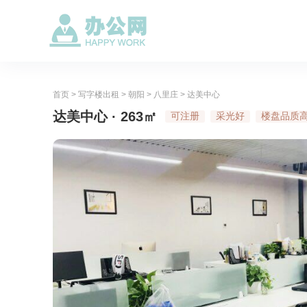
首页
>
写字楼出租
>
朝阳
>
八里庄
>
达美中心
达美中心 · 263㎡
可注册
采光好
楼盘品质