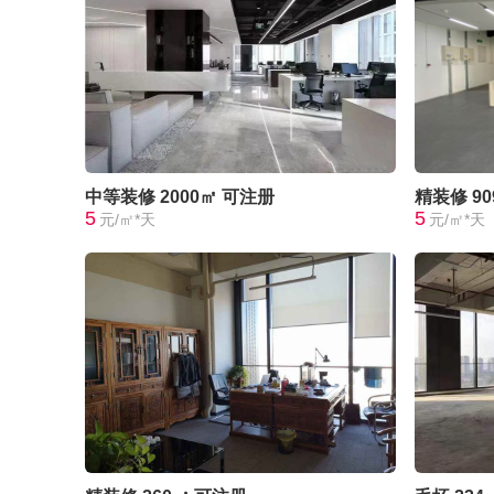
中等装修
2000㎡
可注册
精装修
9
5
5
元/㎡*天
元/㎡*天