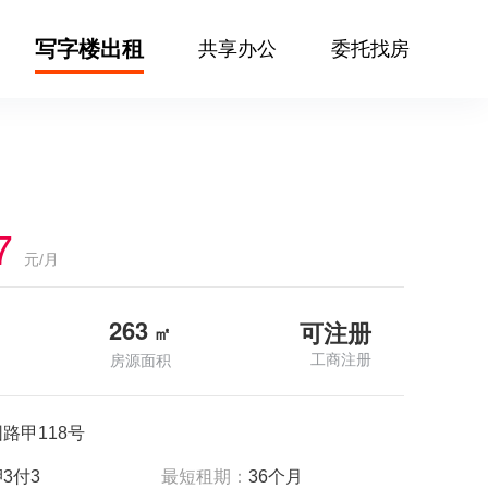
写字楼出租
共享办公
委托找房
7
元/月
263
可注册
㎡
工商注册
房源面积
路甲118号
3付3
最短租期：
36个月