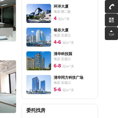
环洋大厦
海淀-西二旗
4
元/㎡*天
银谷大厦
海淀-五道口
4-6
元/㎡*天
清华科技园
海淀-五道口
6-8
元/㎡*天
清华同方科技广场
海淀-五道口
5-6
元/㎡*天
委托找房