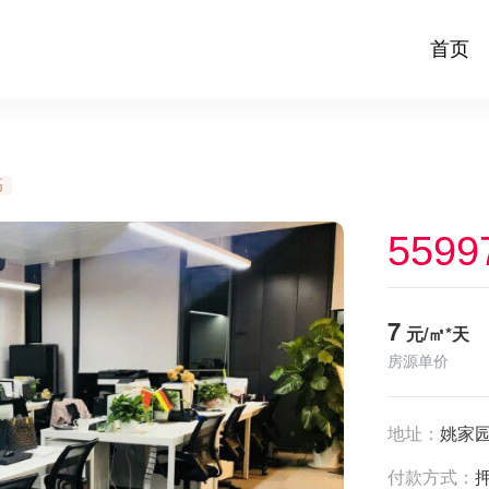
首页
高
5599
7
元/㎡*天
房源单价
地址：
姚家园
付款方式：
押