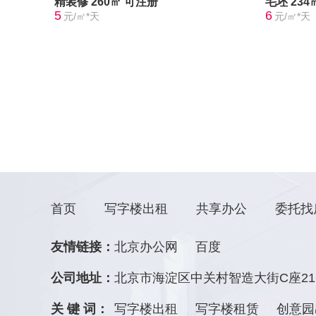
精装修
260㎡
可注册
毛坯
234
5
6
元/㎡*天
元/㎡*天
首页
写字楼出租
共享办公
委托找
友情链接：
北京办公网
百度
公司地址：
北京市海淀区中关村智造大街C座21
关 键 词：
写字楼出租
写字楼租赁
创意园