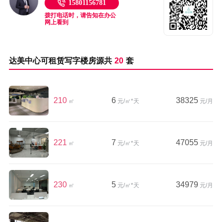
15801156781
拨打电话时，请告知在办公
网上看到
达美中心可租赁写字楼房源共
20
套
210
6
38325
㎡
元/㎡*天
元/月
221
7
47055
㎡
元/㎡*天
元/月
230
5
34979
㎡
元/㎡*天
元/月