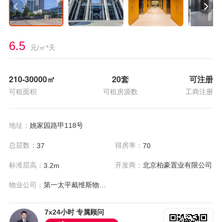
6.5
元/㎡*天
210-30000
㎡
20套
可注册
可租面积
可租房源数
工商注册
地址：
姚家园路甲118号
总层数：
得房率：
37
70
标准层高：
开发商：
北京柏豪置业有限公司
3.2m
物业公司：
第一太平戴维斯物业管理有限公司
7x24小时 专属顾问