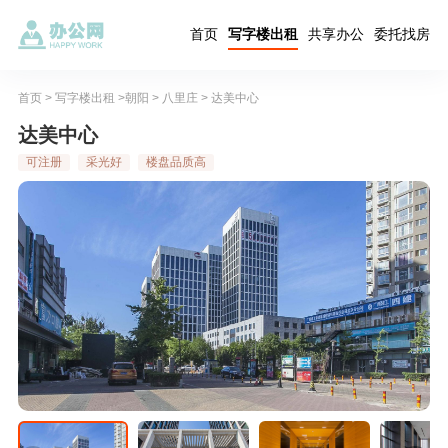
首页
写字楼出租
共享办公
委托找房
首页
>
写字楼出租
>
朝阳
>
八里庄
> 达美中心
达美中心
可注册
采光好
楼盘品质高