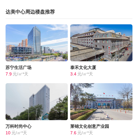
达美中心周边楼盘推荐
苏宁生活广场
泰禾文化大厦
7.9
元/㎡*天
3.4
元/㎡*天
万科时尚中心
莱锦文化创意产业园
10
元/㎡*天
7.6
元/㎡*天