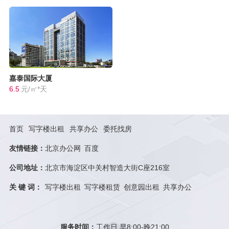
嘉泰国际大厦
6.5
元/㎡*天
首页
写字楼出租
共享办公
委托找房
友情链接：
北京办公网
百度
公司地址：
北京市海淀区中关村智造大街C座216室
关 键 词：
写字楼出租
写字楼租赁
创意园出租
共享办公
服务时间：
工作日 早8:00-晚21:00