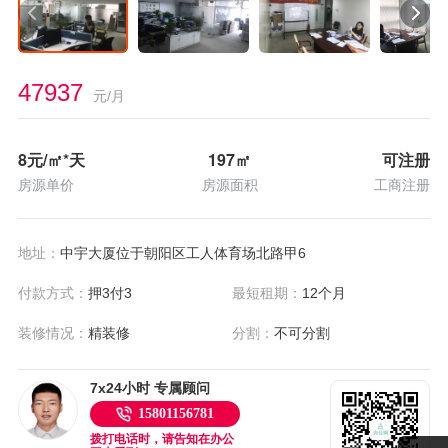
47937
元/月
8
元/㎡*天
197
㎡
可注册
房源单价
房源面积
工商注册
地址：
中宇大厦位于朝阳区工人体育场北路甲6
付款方式：
押3付3
最短租期：
12个月
装修情况：
精装修
分割：
不可分割
7x24小时 专属顾问
15801156781
拨打电话时，请告知在办公