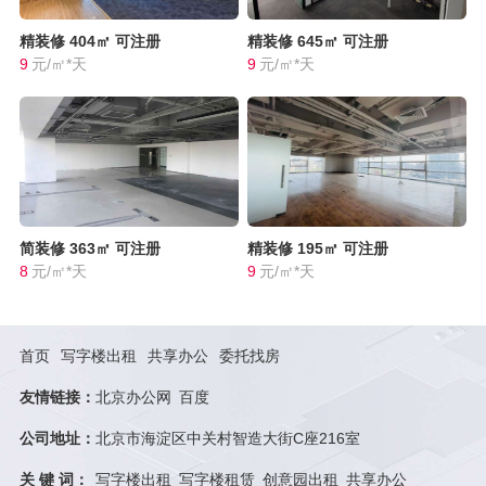
精装修
404㎡
可注册
精装修
645㎡
可注册
9
元/㎡*天
9
元/㎡*天
简装修
363㎡
可注册
精装修
195㎡
可注册
8
元/㎡*天
9
元/㎡*天
首页
写字楼出租
共享办公
委托找房
友情链接：
北京办公网
百度
公司地址：
北京市海淀区中关村智造大街C座216室
关 键 词：
写字楼出租
写字楼租赁
创意园出租
共享办公